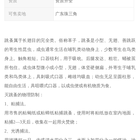
资质
资质齐全
可售卖地
广东珠三角
跳蚤属于长翅目的完全类。俗称革子，跳蚤是小型、无翅、善跳跃
的寄生性昆虫，成虫通常生活在哺乳类动物身上，少数寄生在鸟类
身上。触角粗短。口器锐利，用于吸吮。后腿发达、粗壮。蛹被茧
所包住。成虫体型微小或小型，无翅，体坚硬侧扁，外寄生于哺乳
类和鸟类体上，具刺吸式口器，雌雄均吸血；幼虫无足呈圆柱形，
能自由生活，具咀嚼式口器，以成虫便或有机物质为食。
灭跳蚤的物理防制：
1、粘捕法。
用市售的粘蝇纸或粘蟑纸粘捕跳蚤，使用时将粘纸放在室内地面，
粘捕2—3天后，收集在一起用火焚烧；
2、光诱捕法。
用玻璃杯一只，内盛清水四分之三，水面上加四分之一的煤油，油