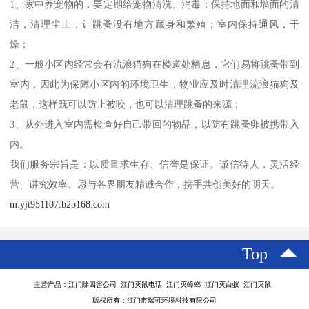
1、家中养宠物的，要定期给宠物清洗、消毒；保持地面和墙面的清
洁，清理尘土，让跳蚤没有地方藏身和繁殖；室内保持通风，干
燥；
2、一般小区内经常会有流浪猫狗在楼道处栖息，它们易将跳蚤带到
室内，因此为保障小区内的环境卫生，物业应及时清理流浪猫狗及
老鼠，这样既可以防止被咬，也可以清理跳蚤的来源；
3、从外进入室内需检查好自己带回的物品，以防有跳蚤卵被携带入
内。
我们服务宗旨是：以质量求生存、信誉是保证。诚信待人，灵活经
营、讲究效率。愿与各界朋友精诚合作，携手共创美好的明天。
m.yjt951107.b2b168.com
Top
主营产品：江门除四害公司 江门灭鼠电话 江门灭蟑螂 江门灭白蚁 江门灭鼠
版权所有：江门市瑞可环境科技有限公司