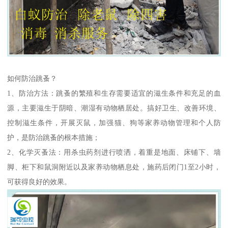
如何防治跳蚤？
1、防治方法：跳蚤的繁殖和生存需要适宜的滋生条件和充足的血
源，主要滋生于阴暗、潮湿有动物栖居处。搞好卫生、改善环境、
控制滋生条件，开展灭鼠，加强猫、狗等家养动物管理和个人防
护，是防治跳蚤的根本措施；
2、化学灭蚤法：用杀虫药剂进行喷洒，着重是地面、床铺下、墙
脚、柜下和鼠洞附近以及家养动物栖息处，施药后闭门1至2小时，
可获得良好的效果。