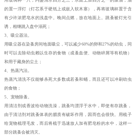
的置一浮灯（灯芯系于硬纸上或嵌入软木塞），再将玻璃杯置于含
有少许浓肥皂水的浅盘中。晚间点燃，放在地面上。跳蚤被灯光引
诱，相继跳入盘中溺死；
3、吸尘器法。
用吸尘器在染蚤房间地面吸尘，可以减少60%的卵和27%的幼虫，同
时可以去除幼虫赖以生存的食物（成蚤血便、动物碎屑等有机物）
和用于藏身的尘土；
4、热蒸汽法。
热蒸汽清洗不仅能够杀死大多数成若蚤和蛹，而且还可以冲刷幼虫
的食物；
5、宠物除蚤。
用清洁剂或香波给动物洗澡，跳蚤均漂浮于水中，即使有存跳蚤，
由于清洁剂对跳蚤体表的腊质有破坏作用，因而也会很快。用梳子
给宠物梳理毛发，而后将梳于迅速放人加有肥皂粉的水中，这样一
部分跳蚤会被消灭。