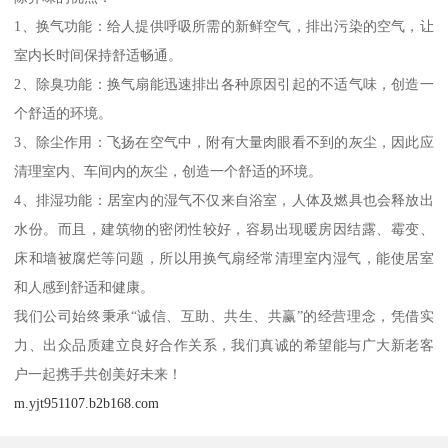
1、换气功能：给人提供呼吸所需的新鲜空气，排出污染的空气，让
室内长时间保持舒适畅通。
2、除臭功能：换气扇能迅速排出各种原因引起的不适气味，创造一
个舒适的环境。
3、除尘作用：飞扬在空气中，附有大量肉眼看不到的灰尘，因此应
清理室内、车间内的灰尘，创造一个舒适的环境。
4、排湿功能：居室内的湿气不仅来自浴室，人体及燃具也会释放出
水份。而且，建筑物的密闭性较好，容易出现暖房因结露、霉变、
床和墙被腐烂等问题，所以用换气扇经常清理室内湿气，能使居室
和人感到舒适和健康。
我们公司始终秉承“诚信、互助、共生、共赢”的经营理念，凭借实
力、出众品质建立良好合作关系，我们真诚的希望能与广大新老客
户一起携手共创美好未来！
m.yjt951107.b2b168.com