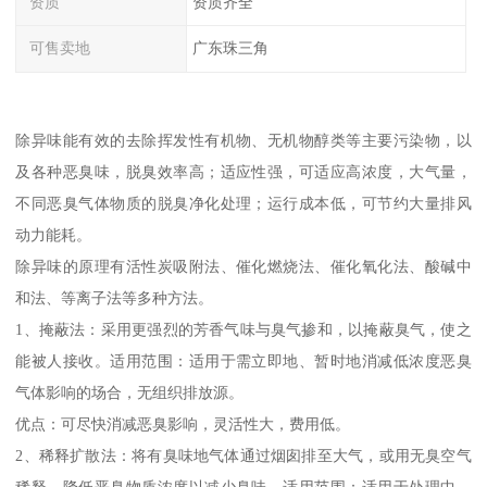
资质
资质齐全
可售卖地
广东珠三角
除异味能有效的去除挥发性有机物、无机物醇类等主要污染物，以
及各种恶臭味，脱臭效率高；适应性强，可适应高浓度，大气量，
不同恶臭气体物质的脱臭净化处理；运行成本低，可节约大量排风
动力能耗。
除异味的原理有活性炭吸附法、催化燃烧法、催化氧化法、酸碱中
和法、等离子法等多种方法。
1、掩蔽法：采用更强烈的芳香气味与臭气掺和，以掩蔽臭气，使之
能被人接收。适用范围：适用于需立即地、暂时地消减低浓度恶臭
气体影响的场合，无组织排放源。
优点：可尽快消减恶臭影响，灵活性大，费用低。
2、稀释扩散法：将有臭味地气体通过烟囱排至大气，或用无臭空气
稀释，降低恶臭物质浓度以减少臭味。适用范围：适用于处理中、