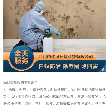
除四害是指的哪四害？
1、苍蝇：苍蝇，不仅种类多，而且分布广。它们和其他动物接触频
繁，飞行能力也很强。因为它们接触的东西多，容易污染食物，也
是传播伤寒、痢疾、霍乱、鼠疫、炭疽等疾病的常见媒介。甚至有