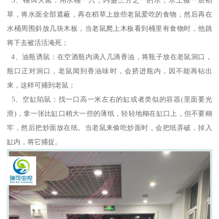
草，将水面全部遮蔽，再在稻草上放些老鼠爱吃的食物，然后再在
水桶周围斜放几块木板，当老鼠爬上木板看到桶里有食物时，他跳
将下去被活活淹死；
4、油瓶诱鼠：在空酒瓶内滴入几滴香油，将瓶子放在老鼠洞口，
瓶口正对洞口，老鼠闻到香油味时，会挤进瓶内，因不能再钻出
来，这样可捕到老鼠；
5、空缸陷鼠：找一口高一米左右的缸或者类似的容器(里面要光
滑)，拿一张比缸口稍大一些的薄纸，轻轻地糊在缸口上，但不要糊
牢，然后把炒面放在纸。当老鼠来偷吃炒面时，会把纸弄破，掉入
缸内，将它捕捉。