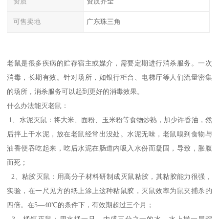
资质
资质齐全
可售卖地
广东珠三角
老鼠是很多疾病的贮存宿主或媒介，需要定期进行消杀服务。一次
消毒，长期有效。针对场所，如银行柜台、电梯厅等人们流量密集
的场所，消杀服务可以起到更好的消毒效果。
什么办法能灭老鼠：
1、水泥灭鼠：将大米、面粉、玉米粉等食物炒熟，加少许香油，然
后拌上干水泥，放在老鼠经常出没处。水泥无味，老鼠嗅到食物与
油香便吞吃起来，吃后水泥在肠道内吸入水份而凝固，导致，胀腹
而死；
2、粘胶灭鼠：用高分子材料研制成灭鼠粘胶，其粘胶能力很强，
实验，在一尺见方的纸上涂上这种粘鼠胶，灭鼠效率为鼠夹捕杀的
四倍。在5—40℃的条件下，有效期超过三个月；
3、桶饵灭鼠：用水桶一只，内盛三分之一的水，水上撒一层稻