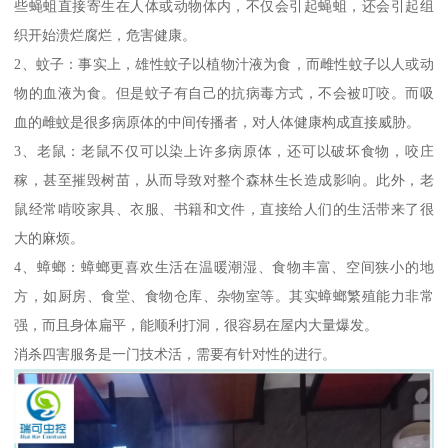
些蝇蛆直接寄生在人体或动物体内，不仅会引起蝇蛆，还会引起组
织开始溃烂腐烂，危害健康。
2、蚊子：事实上，雄性蚊子以植物汁液为食，而雌性蚊子以人或动
物的血液为食。但是蚊子有自己的抗病毒方式，不会被叮咬。而吸
血的雌蚊是很多病原体的中间传播者，对人体健康构成直接威胁。
3、老鼠：老鼠不仅可以染上许多病原体，还可以破坏食物，咬庄
稼，甚至摧毁树苗，从而导致对整个森林生长造成影响。此外，老
鼠经常啃咬家具、衣服、书籍和文件，直接给人们的生活带来了很
大的麻烦。
4、蟑螂：蟑螂更喜欢生活在温暖潮湿、食物丰富、空间狭小的地
方，如厨房、食堂、食物仓库、杂物室等。其实蟑螂繁殖能力非常
强，而且身体扁平，能顺利打洞，很容易在屋内大量爆发。
消杀四害服务是一门技术活，需要有针对性的进行。