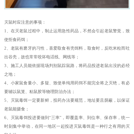
灭鼠时应注意的事项：
1、在灭老鼠过程中，制止运用急性药品，不然会引起老鼠警觉，致
使拒食药饵；
2、老鼠有磨牙的习性，喜爱取食有壳饵料，取食时，反吃米粒而吐
出谷壳，故也常常咬坏电话线、网线等；
3、施工人员能依据现场判别鼠踪鼠路，将药品投进老鼠出没的必经
之地；
4、小家鼠食量小、多疑、致使单纯用药饵不能完全将之灭绝，有必
要辅以鼠笼、粘鼠胶等物理防治办法；
5、灭鼠毒饵一定要新鲜，投药办法要规范，地址要且荫蔽，以保证
老鼠能摄食；
6、灭鼠毒饵投进要做到“三率”，即覆盖率、到位率、保存率，统一
时刻集中举动，在同一地区一起投进灭鼠毒饵是一种行之有用的灭