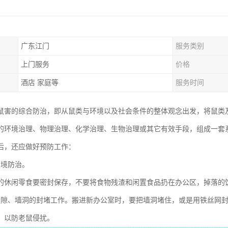
广东江门
服务类别
上门服务
价格
酒店 家庭等
服务时间
鼠害的综合防治，即从鼠类与环境以及社会条件的整体观念出发，将鼠类
的环境治理、物理治理、化学治理、生物治理或其它有效手段，组成一套
后，还应做好预防工作：
环境防治。
的休闲零食要密封保存，不要将食物残渣和闲置食品扔在办公区，掉落的
缝隙、墙洞的封堵工作。搬进新办公室时，要把墙洞堵住，或是用铁丝网
，以防老鼠侵扰。