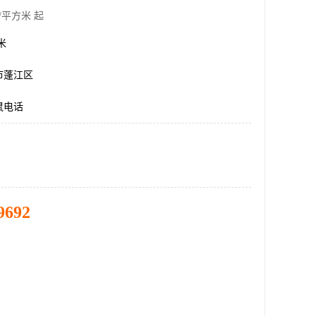
/平方米 起
方米
市蓬江区
鼠电话
9692