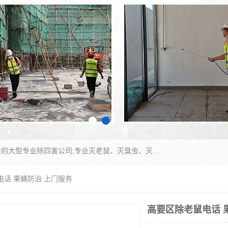
江门市瑞可环境科技有限公司是具有白蚁防治资质的大型专业除四害公司;专业灭老鼠、灭臭虫、灭蟑螂、灭跳蚤、灭蚊、灭蝇、灭白蚁、防蛇等各种害虫的防治。经过多年的努力，公司发展成为集PCO研究、生物制药、害虫防治于一体的专业杀虫灭鼠公司。
电话 果蝇防治 上门服务
高要区除老鼠电话 