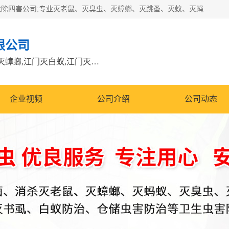
江门市瑞可环境科技有限公司是具有白蚁防治资质的大型专业除四害公司;专业灭老鼠、灭臭虫、灭蟑螂、灭跳蚤、灭蚊、灭蝇、灭白蚁、防蛇等各种害虫的防治。经过多年的努力，公司发展成为集PCO研究、生物制药、害虫防治于一体的专业杀虫灭鼠公司。
限公司
江门除四害公司,江门灭鼠电话,江门灭蟑螂,江门灭白蚁,江门灭鼠江门
企业视频
公司介绍
公司动态