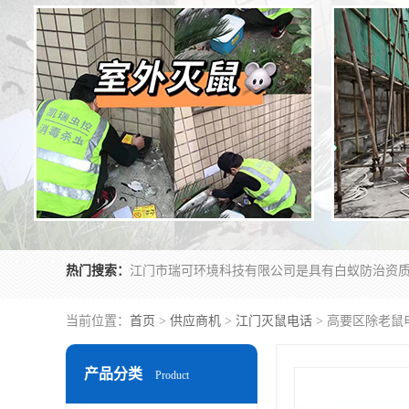
热门搜索：
当前位置：
首页
>
供应商机
>
江门灭鼠电话
> 高要区除老鼠
产品分类
Product