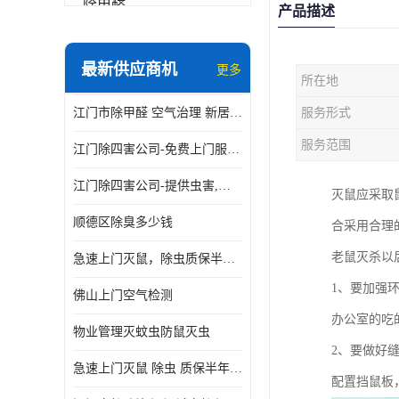
除甲醛
产品描述
最新供应商机
更多
所在地
江门市除甲醛 空气治理 新居除异味 除苯 装修后异味清除
服务形式
服务范围
江门除四害公司-免费上门服务-随叫随到
江门除四害公司-提供虫害,病毒等全面消杀服务
灭鼠应采取
顺德区除臭多少钱
合采用合理
老鼠灭杀以
急速上门灭鼠，除虫质保半年，白蚁、跳蚤、臭虫、蟑螂、德国小镰
1、要加强
佛山上门空气检测
办公室的吃
物业管理灭蚊虫防鼠灭虫
2、要做好
急速上门灭鼠 除虫 质保半年 白蚁 跳蚤 臭虫 蟑螂 德国小镰
配置挡鼠板