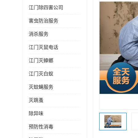
江门除四害公司
害虫防治服务
消杀服务
江门灭鼠电话
江门灭蟑螂
江门灭白蚁
灭蚊蝇服务
灭跳蚤
除异味
预防性消毒