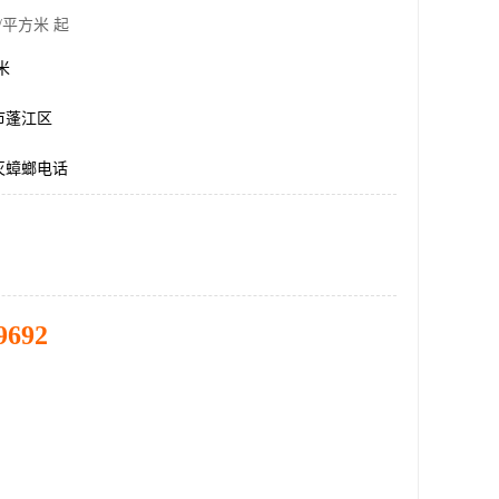
/平方米 起
方米
市蓬江区
灭蟑螂电话
9692