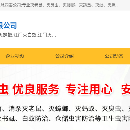
江门市瑞可环境科技有限公司是具有白蚁防治资质的大型专业除四害公司;专业灭老鼠、灭臭虫、灭蟑螂、灭跳蚤、灭蚊、灭蝇、灭白蚁、防蛇等各种害虫的防治。经过多年的努力，公司发展成为集PCO研究、生物制药、害虫防治于一体的专业杀虫灭鼠公司。
限公司
江门除四害公司,江门灭鼠电话,江门灭蟑螂,江门灭白蚁,江门灭鼠江门
企业视频
公司介绍
公司动态