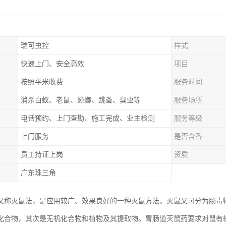
瑞可虫控
样式
快速上门、安全高效
项目
按照平米收费
服务时间
消杀白蚁、老鼠、蟑螂、跳蚤、臭虫等
服务场所
电话预约、上门查勘、施工完成、业主检测
服务等级
上门服务
是否含香
员工持证上岗
资质
广东珠三角
又称灭鼠法，是应用较广、效果良好的一种灭鼠方法。灭鼠又可分为肠毒
化合物，其次是无机化合物和植物及其提取物。胃肠道灭鼠药要求对鼠有