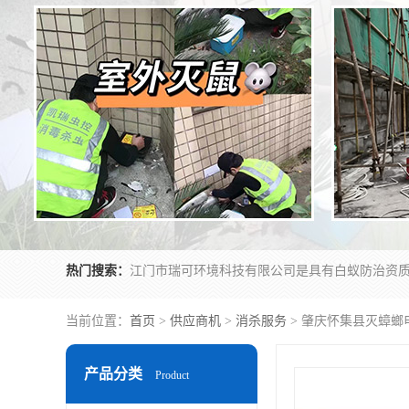
热门搜索：
当前位置：
首页
>
供应商机
>
消杀服务
> 肇庆怀集县灭蟑螂
产品分类
Product