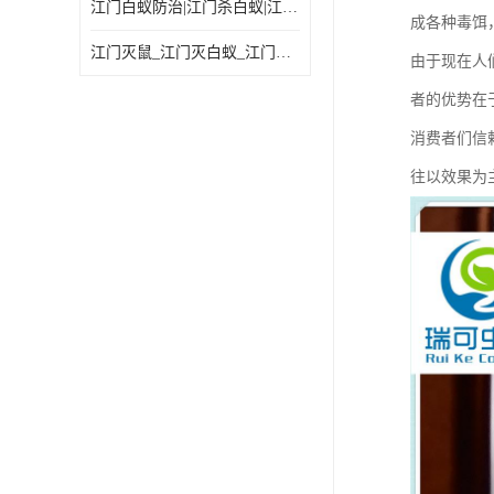
江门白蚁防治|江门杀白蚁|江门杀虫灭鼠|江门灭白蚁|
成各种毒饵
江门灭鼠_江门灭白蚁_江门灭蟑螂
由于现在人
者的优势在
消费者们信
往以效果为