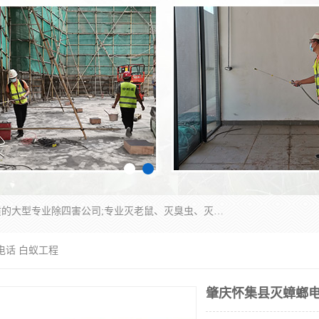
江门市瑞可环境科技有限公司是具有白蚁防治资质的大型专业除四害公司;专业灭老鼠、灭臭虫、灭蟑螂、灭跳蚤、灭蚊、灭蝇、灭白蚁、防蛇等各种害虫的防治。经过多年的努力，公司发展成为集PCO研究、生物制药、害虫防治于一体的专业杀虫灭鼠公司。
电话 白蚁工程
肇庆怀集县灭蟑螂电