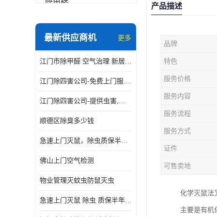
除甲醛
产品描述
最新供应商机
更多
品牌
江门市除甲醛 空气治理 新居除异味 除苯 装修后异味清除
特色
服务价格
江门除四害公司-免费上门服务-随叫随到
服务内容
江门除四害公司-提供虫害,病毒等全面消杀服务
服务流程
顺德区除臭多少钱
服务方式
急速上门灭鼠，除虫质保半年，白蚁、跳蚤、臭虫、蟑螂、德国小镰
证件
佛山上门空气检测
可售卖地
物业管理灭蚊虫防鼠灭虫
化学灭鼠法
急速上门灭鼠 除虫 质保半年 白蚁 跳蚤 臭虫 蟑螂 德国小镰
主要是有机