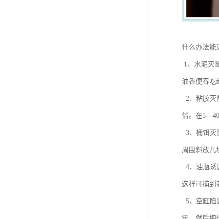
什么办法能
1、水泥灭
油香便吞吃
2、粘胶灭
倍。在5—
3、桶饵灭
周围斜放几
4、油瓶诱
这样可捕到
5、空缸陷
牢，然后把