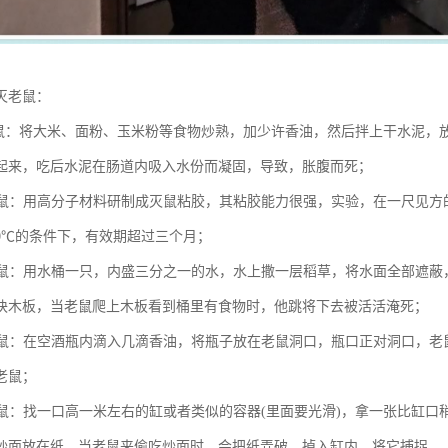
灭老鼠：
鼠：将大米、面粉、玉米粉等食物炒熟，加少许香油，然后拌上干水泥，
起来，吃后水泥在肠道内吸入水份而凝固，导致，胀腹而死；
鼠：用高分子材料研制成灭鼠粘胶，其粘胶能力很强，实验，在一尺见方
40℃的条件下，有效期超过三个月；
鼠：用水桶一只，内盛三分之一的水，水上撒一层稻草，将水面全部遮蔽
块木板，当老鼠爬上木板看到桶里有食物时，他跳将下去被活活淹死；
鼠：在空酒瓶内滴入几滴香油，将瓶子放在老鼠洞口，瓶口正对洞口，老
老鼠；
鼠：找一口高一米左右的缸或者类似的容器(里面要光滑)，拿一张比缸口
炒面放在纸。当老鼠来偷吃炒面时，会把纸弄破，掉入缸内，将它捕捉。