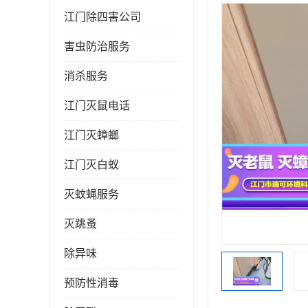
江门除四害公司
害虫防治服务
消杀服务
江门灭鼠电话
江门灭蟑螂
江门灭白蚁
灭蚊蝇服务
灭跳蚤
除异味
预防性消毒