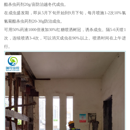
酯杀虫药剂20g/亩防治越冬代成虫。
在成虫盛发期，即从5月下旬开始到9月下旬，每月喷施1-2次10%氯
氰菊酯杀虫药剂20-30g防治成虫。
可用50%药液1000倍液加30%红糖喷洒树冠，诱杀成虫。隔5-6天喷1
次，连续喷洒3-4次，可以消灭成虫在90%以上。喷洒时间在上午进
行。