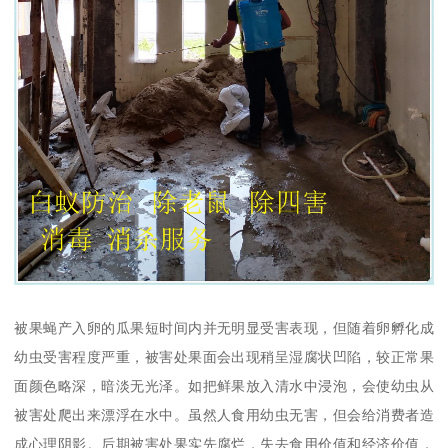
被果蝇产入卵的瓜果短时间内并无明显受害表现，但随着卵孵化成
幼虫受害程度严重，被害处果面会出现稍呈湿腐状凹陷，较正常果
面颜色略深，暗淡无光泽。如把鲜果放入清水中浸泡，会使幼虫从
被害处爬出来漂浮在水中。虽然人食用幼虫无害，但会给消费者造
成心理阴影。后期被害处果实先腐烂，失去食用价值和经济价值，