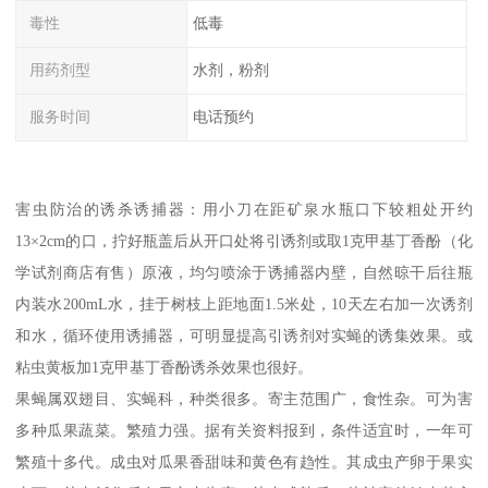
毒性
低毒
用药剂型
水剂，粉剂
服务时间
电话预约
害虫防治的诱杀诱捕器：用小刀在距矿泉水瓶口下较粗处开约
13×2cm的口，拧好瓶盖后从开口处将引诱剂或取1克甲基丁香酚（化
学试剂商店有售）原液，均匀喷涂于诱捕器内壁，自然晾干后往瓶
内装水200mL水，挂于树枝上距地面1.5米处，10天左右加一次诱剂
和水，循环使用诱捕器，可明显提高引诱剂对实蝇的诱集效果。或
粘虫黄板加1克甲基丁香酚诱杀效果也很好。
果蝇属双翅目、实蝇科，种类很多。寄主范围广，食性杂。可为害
多种瓜果蔬菜。繁殖力强。据有关资料报到，条件适宜时，一年可
繁殖十多代。成虫对瓜果香甜味和黄色有趋性。其成虫产卵于果实