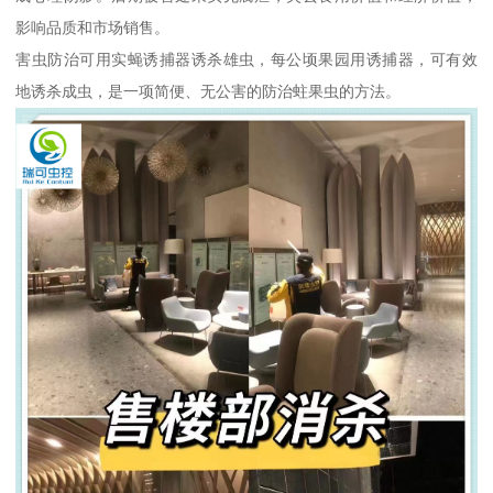
影响品质和市场销售。
害虫防治可用实蝇诱捕器诱杀雄虫，每公顷果园用诱捕器，可有效
地诱杀成虫，是一项简便、无公害的防治蛀果虫的方法。