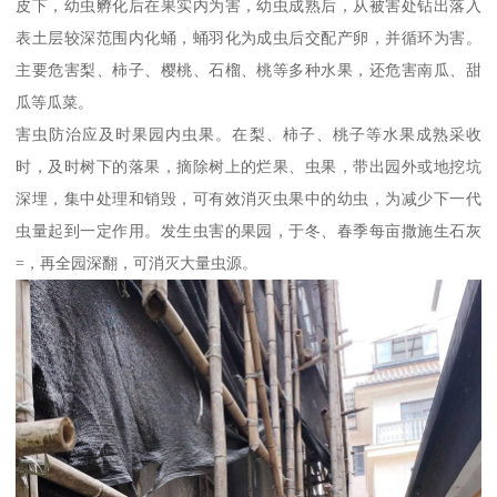
皮下，幼虫孵化后在果实内为害，幼虫成熟后，从被害处钻出落入
表土层较深范围内化蛹，蛹羽化为成虫后交配产卵，并循环为害。
主要危害梨、柿子、樱桃、石榴、桃等多种水果，还危害南瓜、甜
瓜等瓜菜。
害虫防治应及时果园内虫果。在梨、柿子、桃子等水果成熟采收
时，及时树下的落果，摘除树上的烂果、虫果，带出园外或地挖坑
深埋，集中处理和销毁，可有效消灭虫果中的幼虫，为减少下一代
虫量起到一定作用。发生虫害的果园，于冬、春季每亩撒施生石灰
=，再全园深翻，可消灭大量虫源。