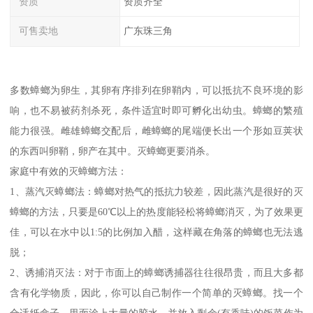
资质
资质齐全
可售卖地
广东珠三角
多数蟑螂为卵生，其卵有序排列在卵鞘内，可以抵抗不良环境的影
响，也不易被药剂杀死，条件适宜时即可孵化出幼虫。蟑螂的繁殖
能力很强。雌雄蟑螂交配后，雌蟑螂的尾端便长出一个形如豆荚状
的东西叫卵鞘，卵产在其中。灭蟑螂更要消杀。
家庭中有效的灭蟑螂方法：
1、蒸汽灭蟑螂法：蟑螂对热气的抵抗力较差，因此蒸汽是很好的灭
蟑螂的方法，只要是60℃以上的热度能轻松将蟑螂消灭，为了效果更
佳，可以在水中以1:5的比例加入醋，这样藏在角落的蟑螂也无法逃
脱；
2、诱捕消灭法：对于市面上的蟑螂诱捕器往往很昂贵，而且大多都
含有化学物质，因此，你可以自己制作一个简单的灭蟑螂。找一个
合适纸盒子，里面涂上大量的胶水，并放入剩余(有香味)的饭菜作为