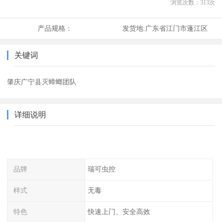
浏览次数：
313
次
产品规格：
发货地:
广东省江门市蓬江区
关键词
肇庆广宁县灭蟑螂团队
详细说明
品牌
瑞可虫控
样式
无毒
特色
快速上门、安全高效