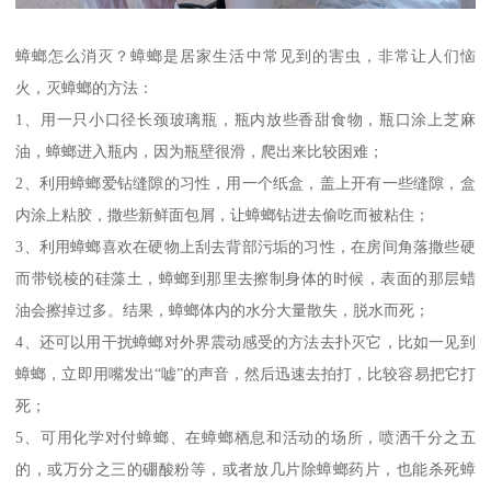
蟑螂怎么消灭？蟑螂是居家生活中常见到的害虫，非常让人们恼
火，灭蟑螂的方法：
1、用一只小口径长颈玻璃瓶，瓶内放些香甜食物，瓶口涂上芝麻
油，蟑螂进入瓶内，因为瓶壁很滑，爬出来比较困难；
2、利用蟑螂爱钻缝隙的习性，用一个纸盒，盖上开有一些缝隙，盒
内涂上粘胶，撒些新鲜面包屑，让蟑螂钻进去偷吃而被粘住；
3、利用蟑螂喜欢在硬物上刮去背部污垢的习性，在房间角落撒些硬
而带锐棱的硅藻土，蟑螂到那里去擦制身体的时候，表面的那层蜡
油会擦掉过多。结果，蟑螂体内的水分大量散失，脱水而死；
4、还可以用干扰蟑螂对外界震动感受的方法去扑灭它，比如一见到
蟑螂，立即用嘴发出“嘘”的声音，然后迅速去拍打，比较容易把它打
死；
5、可用化学对付蟑螂、在蟑螂栖息和活动的场所，喷洒千分之五
的，或万分之三的硼酸粉等，或者放几片除蟑螂药片，也能杀死蟑