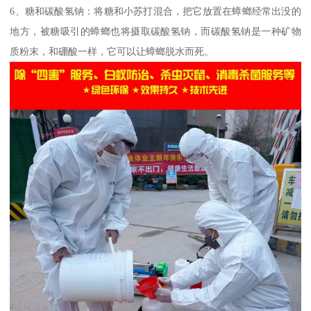
6、糖和碳酸氢钠：将糖和小苏打混合，把它放置在蟑螂经常出没的
地方，被糖吸引的蟑螂也将摄取碳酸氢钠，而碳酸氢钠是一种矿物
质粉末，和硼酸一样，它可以让蟑螂脱水而死。