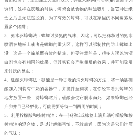
诱饵，这样在夜晚的时候，蟑螂会被食物的味道吸引，当它冲进纸
盒之后是无法逃脱的。为了有效的蟑螂，可以在家里的不同角落放
置多个陷阱；
3、氨水驱蟑螂法：蟑螂讨厌氨的气味。因此，可以把稀释过的氨水
喷洒在地板上或者是蟑螂的重灾区，这样可以强制性的防止蟑螂出
没，这是一个简单而有效的措施。但要注意的是，很多人误以为漂
白剂也会有相同的效果，但其实它会产生相反的效果，并可能吸引
来讨厌的昆虫；
4、硼酸灭蟑螂法：硼酸是一种古老的消灭蟑螂的方法，将一汤匙硼
酸加入到装有牛奶的容器中，并搅拌至糊状，在你经常看到蟑螂的
地方放置一些，待蟑螂吃后，硼酸会使它脱水而死，如果蟑螂已经
产卵并且已经孵化，可能需要等待一到两周的时间；
5、利用柠檬酸和桉树精油：在一张报纸或棉签上滴几滴柠檬酸和桉
树精油的混合物，足以让蟑螂害怕，不敢靠近，因为这是它们讨厌
的气味；