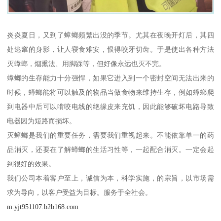
炎炎夏日，又到了蟑螂频繁出没的季节。尤其在夜晚开灯后，其四
处逃窜的身影，让人寝食难安，恨得咬牙切齿。于是使出各种方法
灭蟑螂，烟熏法、用脚踩等，但好像永远也灭不完。
蟑螂的生存能力十分强悍，如果它进入到一个密封空间无法出来的
时候，蟑螂能将可以触及的物品当做食物来维持生存，例如蟑螂爬
到电器中后可以啃咬电线的绝缘皮来充饥，因此能够破坏电路导致
电器因为短路而损坏。
灭蟑螂是我们的重要任务，需要我们重视起来。不能依靠单一的药
品消灭，还要在了解蟑螂的生活习性等，一起配合消灭。一定会起
到很好的效果。
我们公司本着客户至上，诚信为本，科学实施，的宗旨，以市场需
求为导向，以客户受益为目标。服务于全社会。
m.yjt951107.b2b168.com