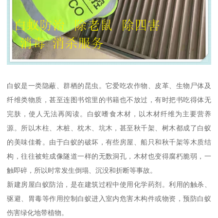
白蚁是一类隐蔽、群栖的昆虫。它爱吃农作物、皮革、生物尸体及
纤维类物质，甚至连图书馆里的书籍也不放过，有时把书吃得体无
完肤，使人无法再阅读。白蚁嗜食木材，以木材纤维为主要营养
源。所以木柱、木桩、枕木、坑木，甚至秋千架、树木都成了白蚁
的美味佳肴。由于白蚁的破坏，有些房屋、船只和秋千架等木质结
构，往往被蛀成像隧道一样的无数洞孔，木材也变得腐朽脆弱，一
触即碎，所以时常发生倒塌、沉没和折断等事故。
新建房屋白蚁防治，是在建筑过程中使用化学药剂。利用的触杀、
驱避、胃毒等作用控制白蚁进入室内危害木构件或物资，预防白蚁
伤害绿化地带植物。