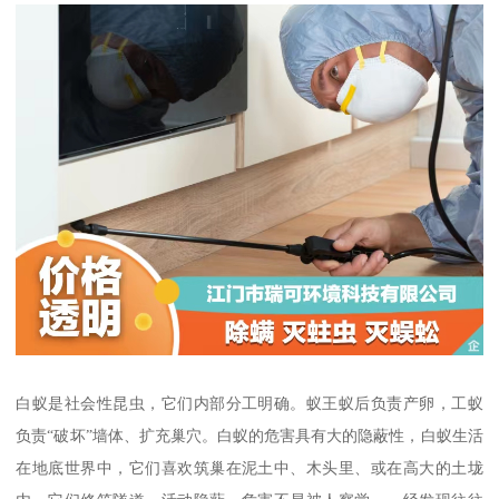
白蚁是社会性昆虫，它们内部分工明确。蚁王蚁后负责产卵，工蚁
负责“破坏”墙体、扩充巢穴。白蚁的危害具有大的隐蔽性，白蚁生活
在地底世界中，它们喜欢筑巢在泥土中、木头里、或在高大的土垅