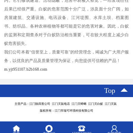
内。它们修筑隧道、活动隐蔽，危害不易被人察觉，一经发现往往
后果已经很严重。白蚁的危害范围十分广泛，涉及面十分广阔，如
房屋建筑、交通设施、电讯设备、江河堤围、水库土坝、档案图
书、纺织品、各种农林植物等都可能是它的危害对象。因此，白蚁
的监测和定期查杀对于白蚁防治相当重要，可在较大程度上减少白
蚁危害损失。
我们公司本着“信誉至上，质量可靠”的经营理念，竭诚为广大用户服
务，以优良的产品及质量管理为保证，向您提供可信赖的产品！
m.yjt951107.b2b168.com
Top
主营产品：江门除四害公司 江门灭鼠电话 江门灭蟑螂 江门灭白蚁 江门灭鼠
版权所有：江门市瑞可环境科技有限公司