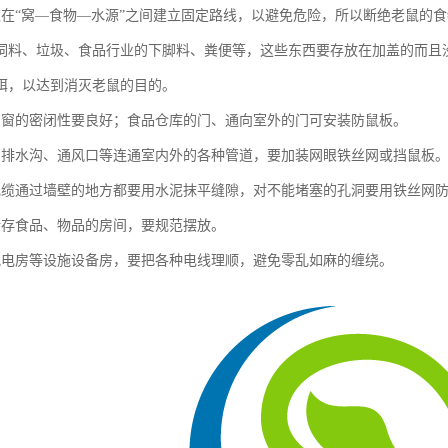
欢在“窝—食物—水源”之间建立固定路线，以避免危险，所以断绝老鼠的
饲料、垃圾、食品行业的下脚料、粪便等，这些东西要存放在加盖的而且
饵，以达到消灭老鼠的目的。
、窗的密闭性要良好；食品仓库的门、通向室外的门可安装防鼠板。
、排水沟、通风口等连通室内外的各种管道，要加装网眼铁丝网或挡鼠板
电缆通过墙壁的地方都要用水泥抹平缝隙，对不能堵塞的孔洞要用铁丝网
储存食品、物品的房间，要规范摆放。
配电房等设施设备房，要把各种电线理顺，避免零乱如麻的缠绕。