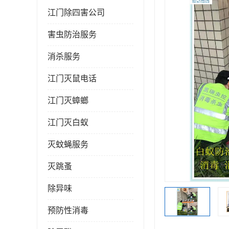
江门除四害公司
害虫防治服务
消杀服务
江门灭鼠电话
江门灭蟑螂
江门灭白蚁
灭蚊蝇服务
灭跳蚤
除异味
预防性消毒