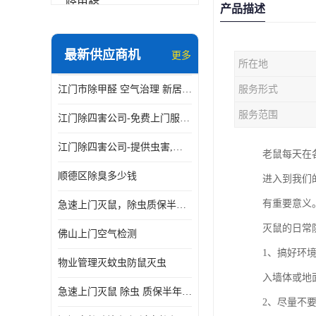
除甲醛
产品描述
最新供应商机
更多
所在地
江门市除甲醛 空气治理 新居除异味 除苯 装修后异味清除
服务形式
服务范围
江门除四害公司-免费上门服务-随叫随到
江门除四害公司-提供虫害,病毒等全面消杀服务
老鼠每天在
顺德区除臭多少钱
进入到我们
有重要意义
急速上门灭鼠，除虫质保半年，白蚁、跳蚤、臭虫、蟑螂、德国小镰
灭鼠的日常
佛山上门空气检测
1、搞好环
物业管理灭蚊虫防鼠灭虫
入墙体或地
急速上门灭鼠 除虫 质保半年 白蚁 跳蚤 臭虫 蟑螂 德国小镰
2、尽量不