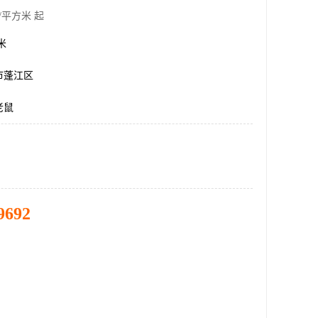
/平方米 起
方米
市蓬江区
老鼠
9692