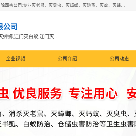
江门市瑞可环境科技有限公司是具有白蚁防治资质的大型专业除四害公司;专业灭老鼠、灭臭虫、灭蟑螂、灭跳蚤、灭蚊、灭蝇、灭白蚁、防蛇等各种害虫的防治。经过多年的努力，公司发展成为集PCO研究、生物制药、害虫防治于一体的专业杀虫灭鼠公司。
限公司
江门除四害公司,江门灭鼠电话,江门灭蟑螂,江门灭白蚁,江门灭鼠江门
企业视频
公司介绍
公司动态