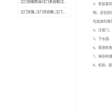
江门白蚁防治|江门杀白蚁|江门杀虫灭鼠|江门灭白蚁|
3、老鼠喜
江门灭鼠_江门灭白蚁_江门灭蟑螂
物，还包括
吃投放的毒
4、注意门
5、下水道
6、管道和
7、保存和
8、机房、