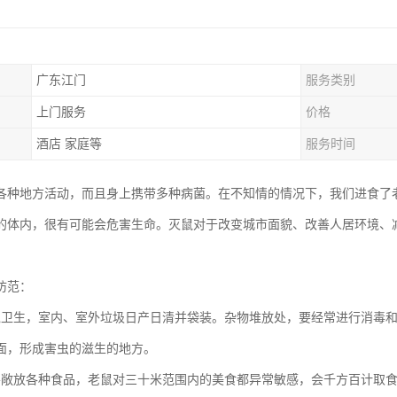
广东江门
服务类别
上门服务
价格
酒店 家庭等
服务时间
各种地方活动，而且身上携带多种病菌。在不知情的情况下，我们进食了
的体内，很有可能会危害生命。灭鼠对于改变城市面貌、改善人居环境、
。
防范：
境卫生，室内、室外垃圾日产日清并袋装。杂物堆放处，要经常进行消毒
面，形成害虫的滋生的地方。
要敞放各种食品，老鼠对三十米范围内的美食都异常敏感，会千方百计取