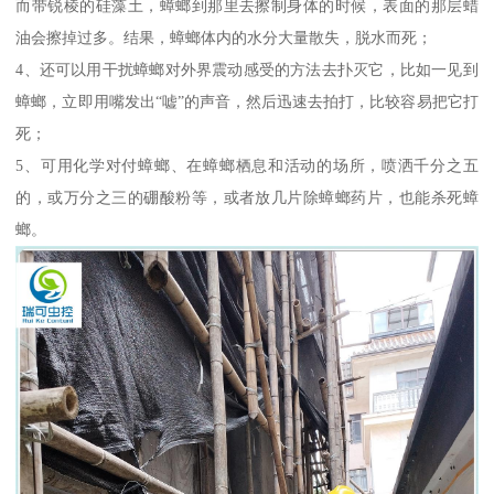
而带锐棱的硅藻土，蟑螂到那里去擦制身体的时候，表面的那层蜡
油会擦掉过多。结果，蟑螂体内的水分大量散失，脱水而死；
4、还可以用干扰蟑螂对外界震动感受的方法去扑灭它，比如一见到
蟑螂，立即用嘴发出“嘘”的声音，然后迅速去拍打，比较容易把它打
死；
5、可用化学对付蟑螂、在蟑螂栖息和活动的场所，喷洒千分之五
的，或万分之三的硼酸粉等，或者放几片除蟑螂药片，也能杀死蟑
螂。