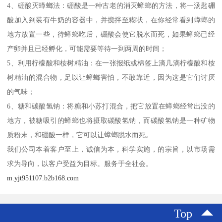
4、硼酸灭蟑螂法：硼酸是一种古老的消灭蟑螂的方法，将一汤匙硼
酸加入到装有牛奶的容器中，并搅拌至糊状，在你经常看到蟑螂的
地方放置一些，待蟑螂吃后，硼酸会使它脱水而死，如果蟑螂已经
产卵并且已经孵化，可能需要等待一到两周的时间；
5、利用柠檬酸和桉树精油：在一张报纸或棉签上滴几滴柠檬酸和桉
树精油的混合物，足以让蟑螂害怕，不敢靠近，因为这是它们讨厌
的气味；
6、糖和碳酸氢钠：将糖和小苏打混合，把它放置在蟑螂经常出没的
地方，被糖吸引的蟑螂也将摄取碳酸氢钠，而碳酸氢钠是一种矿物
质粉末，和硼酸一样，它可以让蟑螂脱水而死。
我们公司本着客户至上，诚信为本，科学实施，的宗旨，以市场需
求为导向，以客户受益为目标。服务于全社会。
m.yjt951107.b2b168.com
Top