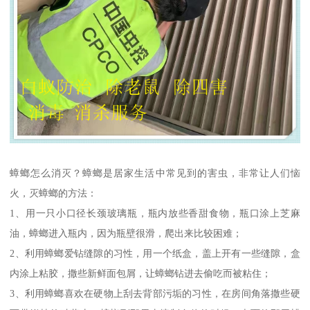
蟑螂怎么消灭？蟑螂是居家生活中常见到的害虫，非常让人们恼
火，灭蟑螂的方法：
1、用一只小口径长颈玻璃瓶，瓶内放些香甜食物，瓶口涂上芝麻
油，蟑螂进入瓶内，因为瓶壁很滑，爬出来比较困难；
2、利用蟑螂爱钻缝隙的习性，用一个纸盒，盖上开有一些缝隙，盒
内涂上粘胶，撒些新鲜面包屑，让蟑螂钻进去偷吃而被粘住；
3、利用蟑螂喜欢在硬物上刮去背部污垢的习性，在房间角落撒些硬