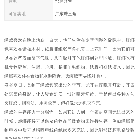
资质
资质齐全
可售卖地
广东珠三角
蟑螂喜欢在晚上活跃，白天，他们生活在阴暗潮湿的缝隙中。蟑螂
也喜欢在诸如木材，纸板和纸张等多孔表面上花时间，因为它们可
以在这些表面留下气味，从而吸引其他蟑螂到这些区域。蟑螂吃有
机食物碎屑、油脂、垃圾、棉和羊毛织物、纸板和壁纸胶水，因此
蟑螂喜欢住在食物和水源附近。灭蟑螂需要找对地方。
炎炎夏日，又到了蟑螂频繁出没的季节。尤其在夜晚开灯后，其四
处逃窜的身影，让人寝食难安，恨得咬牙切齿。于是使出各种方法
灭蟑螂，烟熏法、用脚踩等，但好像永远也灭不完。
蟑螂的生存能力十分强悍，如果它进入到一个密封空间无法出来的
时候，蟑螂能将可以触及的物品当做食物来维持生存，例如蟑螂爬
到电器中后可以啃咬电线的绝缘皮来充饥，因此能够破坏电路导致
电器因为短路而损坏。