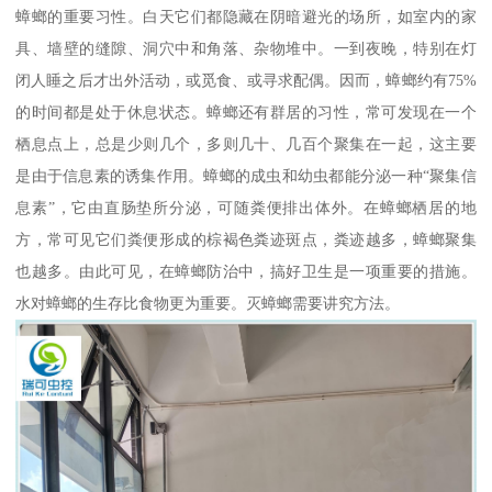
蟑螂的重要习性。白天它们都隐藏在阴暗避光的场所，如室内的家
具、墙壁的缝隙、洞穴中和角落、杂物堆中。一到夜晚，特别在灯
闭人睡之后才出外活动，或觅食、或寻求配偶。因而，蟑螂约有75%
的时间都是处于休息状态。蟑螂还有群居的习性，常可发现在一个
栖息点上，总是少则几个，多则几十、几百个聚集在一起，这主要
是由于信息素的诱集作用。蟑螂的成虫和幼虫都能分泌一种“聚集信
息素”，它由直肠垫所分泌，可随粪便排出体外。在蟑螂栖居的地
方，常可见它们粪便形成的棕褐色粪迹斑点，粪迹越多，蟑螂聚集
也越多。由此可见，在蟑螂防治中，搞好卫生是一项重要的措施。
水对蟑螂的生存比食物更为重要。灭蟑螂需要讲究方法。