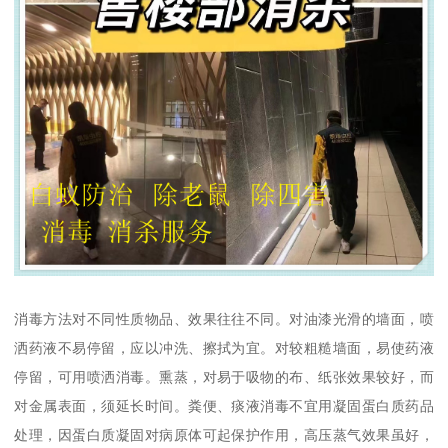
消毒方法对不同性质物品、效果往往不同。对油漆光滑的墙面，喷
洒药液不易停留，应以冲洗、擦拭为宜。对较粗糙墙面，易使药液
停留，可用喷洒消毒。熏蒸，对易于吸物的布、纸张效果较好，而
对金属表面，须延长时间。粪便、痰液消毒不宜用凝固蛋白质药品
处理，因蛋白质凝固对病原体可起保护作用，高压蒸气效果虽好，