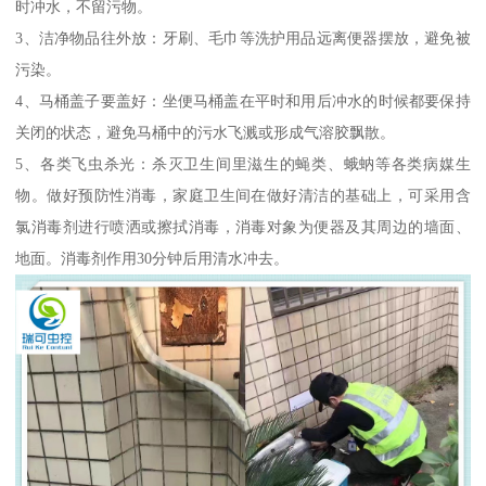
时冲水，不留污物。
3、洁净物品往外放：牙刷、毛巾等洗护用品远离便器摆放，避免被
污染。
4、马桶盖子要盖好：坐便马桶盖在平时和用后冲水的时候都要保持
关闭的状态，避免马桶中的污水飞溅或形成气溶胶飘散。
5、各类飞虫杀光：杀灭卫生间里滋生的蝇类、蛾蚋等各类病媒生
物。做好预防性消毒，家庭卫生间在做好清洁的基础上，可采用含
氯消毒剂进行喷洒或擦拭消毒，消毒对象为便器及其周边的墙面、
地面。消毒剂作用30分钟后用清水冲去。