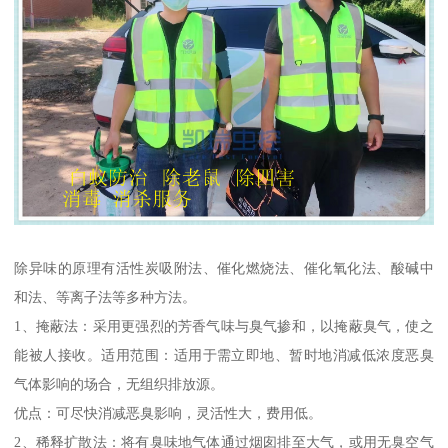
除异味的原理有活性炭吸附法、催化燃烧法、催化氧化法、酸碱中
和法、等离子法等多种方法。
1、掩蔽法：采用更强烈的芳香气味与臭气掺和，以掩蔽臭气，使之
能被人接收。适用范围：适用于需立即地、暂时地消减低浓度恶臭
气体影响的场合，无组织排放源。
优点：可尽快消减恶臭影响，灵活性大，费用低。
2、稀释扩散法：将有臭味地气体通过烟囱排至大气，或用无臭空气