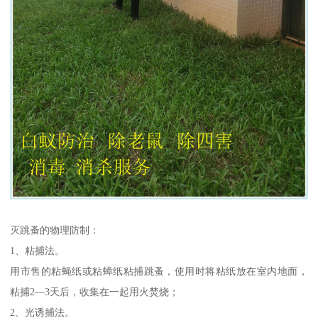
灭跳蚤的物理防制：
1、粘捕法。
用市售的粘蝇纸或粘蟑纸粘捕跳蚤，使用时将粘纸放在室内地面，
粘捕2—3天后，收集在一起用火焚烧；
2、光诱捕法。