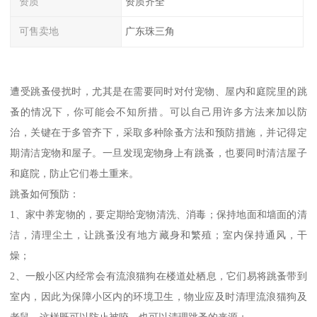
资质
资质齐全
可售卖地
广东珠三角
遭受跳蚤侵扰时，尤其是在需要同时对付宠物、屋内和庭院里的跳
蚤的情况下，你可能会不知所措。可以自己用许多方法来加以防
治，关键在于多管齐下，采取多种除蚤方法和预防措施，并记得定
期清洁宠物和屋子。一旦发现宠物身上有跳蚤，也要同时清洁屋子
和庭院，防止它们卷土重来。
跳蚤如何预防：
1、家中养宠物的，要定期给宠物清洗、消毒；保持地面和墙面的清
洁，清理尘土，让跳蚤没有地方藏身和繁殖；室内保持通风，干
燥；
2、一般小区内经常会有流浪猫狗在楼道处栖息，它们易将跳蚤带到
室内，因此为保障小区内的环境卫生，物业应及时清理流浪猫狗及
老鼠，这样既可以防止被咬，也可以清理跳蚤的来源；