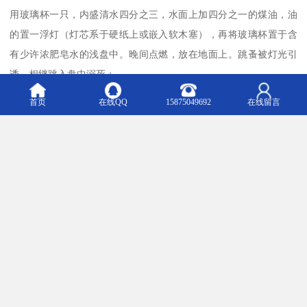
用玻璃杯一只，内盛清水四分之三，水面上加四分之一的煤油，油
的置一浮灯（灯芯系于硬纸上或嵌入软木塞），再将玻璃杯置于含
有少许浓肥皂水的浅盘中。晚间点燃，放在地面上。跳蚤被灯光引
诱，相继跳入盘中溺死；
3、吸尘器法。
首页
在线QQ
15875049692
在线留言
用吸尘器在染蚤房间地面吸尘，可以减少60%的卵和27%的幼虫，同
时可以去除幼虫赖以生存的食物（成蚤血便、动物碎屑等有机物）
和用于藏身的尘土；
4、热蒸汽法。
热蒸汽清洗不仅能够杀死大多数成若蚤和蛹，而且还可以冲刷幼虫
的食物；
5、宠物除蚤。
用清洁剂或香波给动物洗澡，跳蚤均漂浮于水中，即使有存跳蚤，
由于清洁剂对跳蚤体表的腊质有破坏作用，因而也会很快。用梳子
给宠物梳理毛发，而后将梳于迅速放人加有肥皂粉的水中，这样一