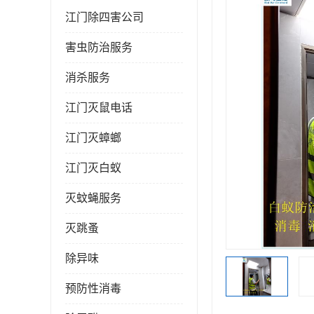
江门除四害公司
害虫防治服务
消杀服务
江门灭鼠电话
江门灭蟑螂
江门灭白蚁
灭蚊蝇服务
灭跳蚤
除异味
预防性消毒