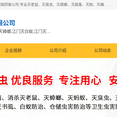
江门市瑞可环境科技有限公司是具有白蚁防治资质的大型专业除四害公司;专业灭老鼠、灭臭虫、灭蟑螂、灭跳蚤、灭蚊、灭蝇、灭白蚁、防蛇等各种害虫的防治。经过多年的努力，公司发展成为集PCO研究、生物制药、害虫防治于一体的专业杀虫灭鼠公司。
限公司
江门除四害公司,江门灭鼠电话,江门灭蟑螂,江门灭白蚁,江门灭鼠江门
企业视频
公司介绍
公司动态