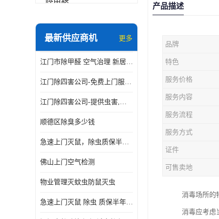
除甲醛
产品描述
最新供应商机
更多
品牌
江门市除甲醛 空气治理 新居除异味 除苯 装修后异味清除
特色
服务价格
江门除四害公司-免费上门服务-随叫随到
服务内容
江门除四害公司-提供虫害,病毒等全面消杀服务
服务流程
顺德区除臭多少钱
服务方式
急速上门灭鼠，除虫质保半年，白蚁、跳蚤、臭虫、蟑螂、德国小镰
证件
佛山上门空气检测
可售卖地
物业管理灭蚊虫防鼠灭虫
消毒场所的
急速上门灭鼠 除虫 质保半年 白蚁 跳蚤 臭虫 蟑螂 德国小镰
消毒应考虑