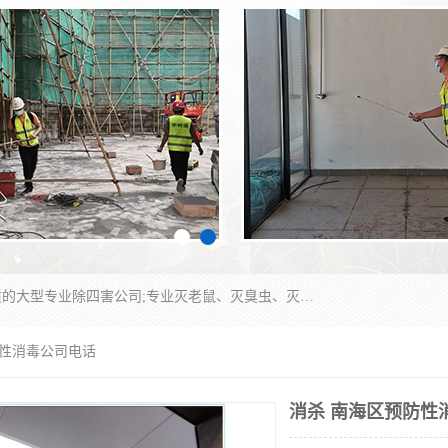
江门市瑞可环境科技有限公司是具有白蚁防治资质的大型专业除四害公司;专业灭老鼠、灭臭虫、灭蟑螂、灭跳蚤、灭蚊、灭蝇、灭白蚁、防蛇等各种害虫的防治。经过多年的努力，公司发展成为集PCO研究、生物制药、害虫防治于一体的专业杀虫灭鼠公司。
防性消毒公司电话
消杀 南海区预防性