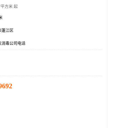
/平方米 起
方米
市蓬江区
性消毒公司电话
9692