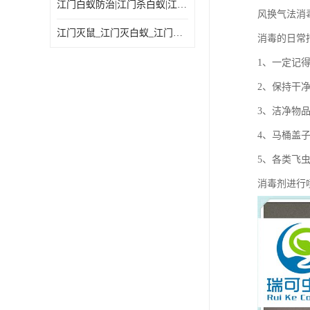
江门白蚁防治|江门杀白蚁|江门杀虫灭鼠|江门灭白蚁|
风换气法消
江门灭鼠_江门灭白蚁_江门灭蟑螂
消毒的日常
1、一定记
2、保持干
3、洁净物
4、马桶盖
5、各类飞
消毒剂进行