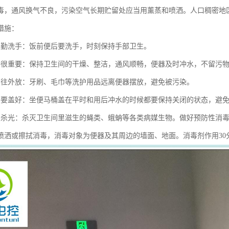
毒，通风换气不良，污染空气长期贮留处应当用薰蒸和喷洒。人口稠密地
措施：
得勤洗手：饭前便后要洗手，时刻保持手部卫生。
净很重要：保持卫生间的干燥、整洁，通风顺畅，便器及时冲水，不留污
品往外放：牙刷、毛巾等洗护用品远离便器摆放，避免被污染。
子要盖好：坐便马桶盖在平时和用后冲水的时候都要保持关闭的状态，避
虫杀光：杀灭卫生间里滋生的蝇类、蛾蚋等各类病媒生物。做好预防性消
喷洒或擦拭消毒，消毒对象为便器及其周边的墙面、地面。消毒剂作用30