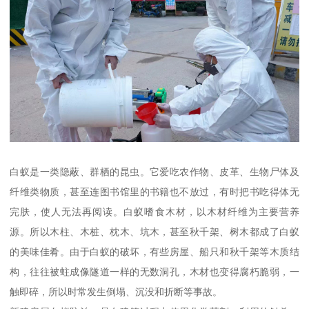
白蚁是一类隐蔽、群栖的昆虫。它爱吃农作物、皮革、生物尸体及
纤维类物质，甚至连图书馆里的书籍也不放过，有时把书吃得体无
完肤，使人无法再阅读。白蚁嗜食木材，以木材纤维为主要营养
源。所以木柱、木桩、枕木、坑木，甚至秋千架、树木都成了白蚁
的美味佳肴。由于白蚁的破坏，有些房屋、船只和秋千架等木质结
构，往往被蛀成像隧道一样的无数洞孔，木材也变得腐朽脆弱，一
触即碎，所以时常发生倒塌、沉没和折断等事故。