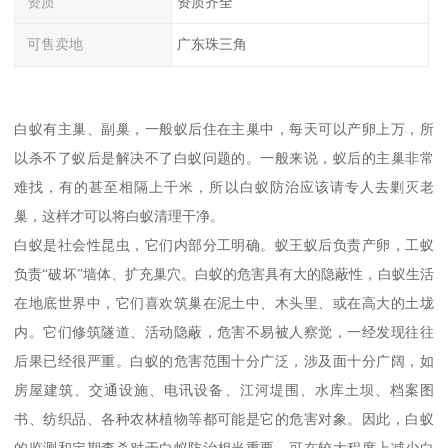
资质
资质齐全
可售卖地
广东珠三角
白蚁有主巢、副巢，一般蚁后住在主巢中，每天可以产卵上万，所
以杀不了蚁后是解决不了白蚁问题的。一般来说，蚁后的主巢非常
难找，有的甚至相隔上千米，所以白蚁防治应该请专人去剿灭老
巢，这样才可以将白蚁清理干净。
白蚁是社会性昆虫，它们内部分工明确。蚁王蚁后负责产卵，工蚁
负责“破坏”墙体、扩充巢穴。白蚁的危害具有大的隐蔽性，白蚁生活
在地底世界中，它们喜欢筑巢在泥土中、木头里、或在高大的土垅
内。它们修筑隧道、活动隐蔽，危害不易被人察觉，一经发现往往
后果已经很严重。白蚁的危害范围十分广泛，涉及面十分广阔，如
房屋建筑、交通设施、电讯设备、江河堤围、水库土坝、档案图
书、纺织品、各种农林植物等都可能是它的危害对象。因此，白蚁
的监测和定期查杀对于白蚁防治相当重要，可在较大程度上减少白