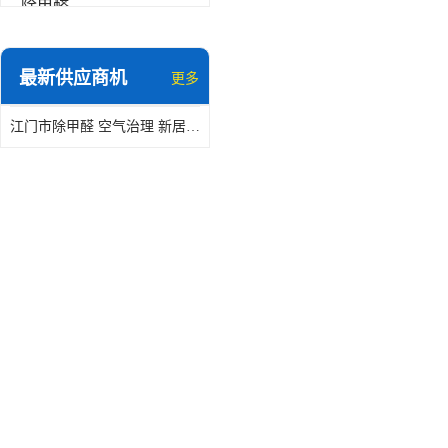
除甲醛
最新供应商机
更多
江门市除甲醛 空气治理 新居除异味 除苯 装修后异味清除
江门除四害公司-免费上门服务-随叫随到
江门除四害公司-提供虫害,病毒等全面消杀服务
顺德区除臭多少钱
急速上门灭鼠，除虫质保半年，白蚁、跳蚤、臭虫、蟑螂、德国小镰
佛山上门空气检测
物业管理灭蚊虫防鼠灭虫
急速上门灭鼠 除虫 质保半年 白蚁 跳蚤 臭虫 蟑螂 德国小镰