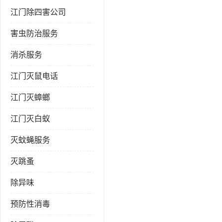
江门除四害公司
害虫防治服务
消杀服务
江门灭鼠电话
江门灭蟑螂
江门灭白蚁
灭蚊蝇服务
灭跳蚤
除异味
预防性消毒