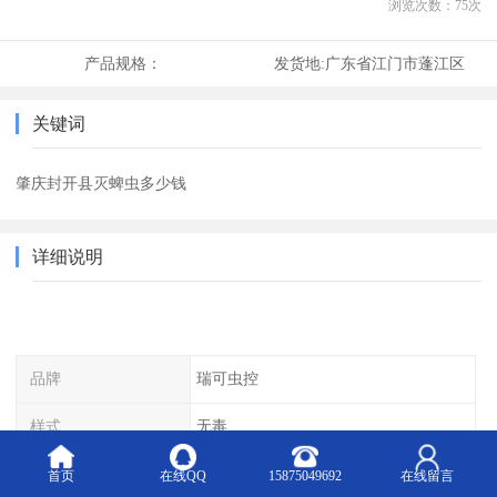
浏览次数：
75
次
产品规格：
发货地:
广东省江门市蓬江区
关键词
肇庆封开县灭蜱虫多少钱
详细说明
品牌
瑞可虫控
样式
无毒
特色
快速上门、安全高效
首页
在线QQ
15875049692
在线留言