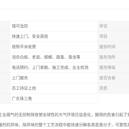
瑞可虫控
样式
快速上门、安全高效
项目
按照平米收费
服务时间
消杀白蚁、老鼠、蟑螂、跳蚤、臭虫等
服务场所
电话预约、上门查勘、施工完成、业主检测
服务等级
上门服务
是否含香
员工持证上岗
资质
广东珠三角
工业烟气的无控制排放使全球性的大气环境日益恶化，酸雨的危害引起了
强烈的异味，除异味的整个工艺流程中能快速分解各类恶臭分子，可靠性