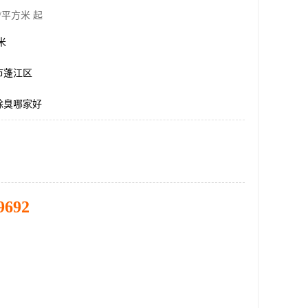
/平方米 起
方米
市蓬江区
除臭哪家好
9692