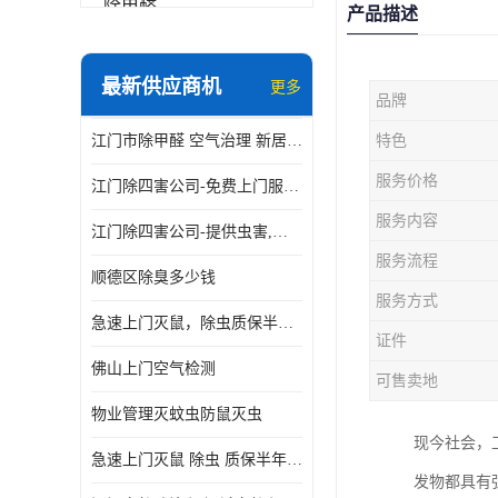
除甲醛
产品描述
最新供应商机
更多
品牌
江门市除甲醛 空气治理 新居除异味 除苯 装修后异味清除
特色
服务价格
江门除四害公司-免费上门服务-随叫随到
服务内容
江门除四害公司-提供虫害,病毒等全面消杀服务
服务流程
顺德区除臭多少钱
服务方式
急速上门灭鼠，除虫质保半年，白蚁、跳蚤、臭虫、蟑螂、德国小镰
证件
佛山上门空气检测
可售卖地
物业管理灭蚊虫防鼠灭虫
现今社会，
急速上门灭鼠 除虫 质保半年 白蚁 跳蚤 臭虫 蟑螂 德国小镰
发物都具有