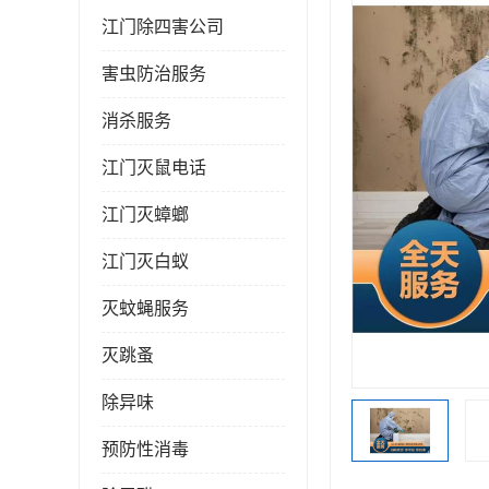
江门除四害公司
害虫防治服务
消杀服务
江门灭鼠电话
江门灭蟑螂
江门灭白蚁
灭蚊蝇服务
灭跳蚤
除异味
预防性消毒