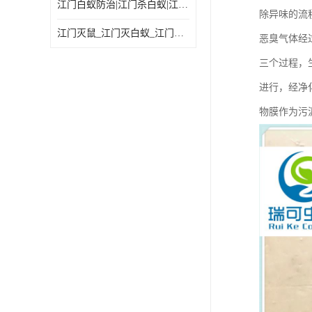
江门白蚁防治|江门杀白蚁|江门杀虫灭鼠|江门灭白蚁|
除异味的流
江门灭鼠_江门灭白蚁_江门灭蟑螂
恶臭气体经
三个过程，
进行，经净
物膜作为污