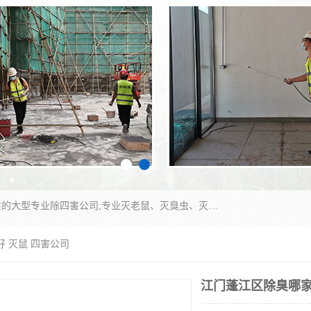
江门市瑞可环境科技有限公司是具有白蚁防治资质的大型专业除四害公司;专业灭老鼠、灭臭虫、灭蟑螂、灭跳蚤、灭蚊、灭蝇、灭白蚁、防蛇等各种害虫的防治。经过多年的努力，公司发展成为集PCO研究、生物制药、害虫防治于一体的专业杀虫灭鼠公司。
好 灭鼠 四害公司
江门蓬江区除臭哪家