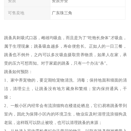
资质
资质齐全
可售卖地
广东珠三角
跳蚤具刺吸式口器，雌雄均吸血，而且是为了“吃饱长身体”才吸血，
属于生理现象；跳蚤吸血越多，寿命便愈长。正如人的一日三餐，
跳蚤也不例外，之内可以多次吸血摄取营养物质，如果人在家，承
受的压力可想而知。对于家庭的跳蚤，只有一个办法“杀”。
跳蚤如何预防：
1、家中养宠物的，要定期给宠物清洗、消毒；保持地面和墙面的清
洁，清理尘土，让跳蚤没有地方藏身和繁殖；室内保持通风，干
燥；
2、一般小区内经常会有流浪猫狗在楼道处栖息，它们易将跳蚤带到
室内，因此为保障小区内的环境卫生，物业应及时清理流浪猫狗及
老鼠，这样既可以防止被咬，也可以清理跳蚤的来源；
3、从外进入室内需检查好自己带回的物品，以防有跳蚤卵被携带入