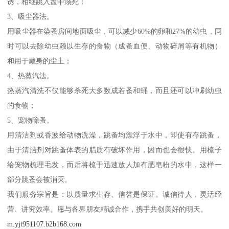
诱，相继跳入盘中溺死；
3、吸尘器法。
用吸尘器在染蚤房间地面吸尘，可以减少60%的卵和27%的幼虫，同
时可以去除幼虫赖以生存的食物（成蚤血便、动物碎屑等有机物）
和用于藏身的尘土；
4、热蒸汽法。
热蒸汽清洗不仅能够杀死大多数成若蚤和蛹，而且还可以冲刷幼虫
的食物；
5、宠物除蚤。
用清洁剂或香波给动物洗澡，跳蚤均漂浮于水中，即使有存跳蚤，
由于清洁剂对跳蚤体表的腊质有破坏作用，因而也会很快。用梳子
给宠物梳理毛发，而后将梳于迅速放人加有肥皂粉的水中，这样一
部分跳蚤会被消灭。
我们服务宗旨是：以质量求生存、信誉是保证。诚信待人，灵活经
营、讲究效率。愿与各界朋友精诚合作，携手共创美好的明天。
m.yjt951107.b2b168.com