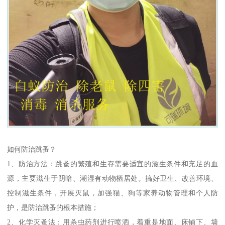
如何防治跳蚤？
1、防治方法：跳蚤的繁殖和生存需要适宜的滋生条件和充足的血
源，主要滋生于阴暗、潮湿有动物栖居处。搞好卫生、改善环境、
控制滋生条件，开展灭鼠，加强猫、狗等家养动物管理和个人防
护，是防治跳蚤的根本措施；
2、化学灭蚤法：用杀虫药剂进行喷洒，着重是地面、床铺下、墙