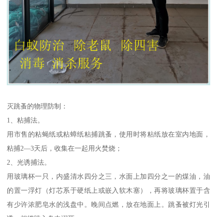
灭跳蚤的物理防制：
1、粘捕法。
用市售的粘蝇纸或粘蟑纸粘捕跳蚤，使用时将粘纸放在室内地面，
粘捕2—3天后，收集在一起用火焚烧；
2、光诱捕法。
用玻璃杯一只，内盛清水四分之三，水面上加四分之一的煤油，油
的置一浮灯（灯芯系于硬纸上或嵌入软木塞），再将玻璃杯置于含
有少许浓肥皂水的浅盘中。晚间点燃，放在地面上。跳蚤被灯光引