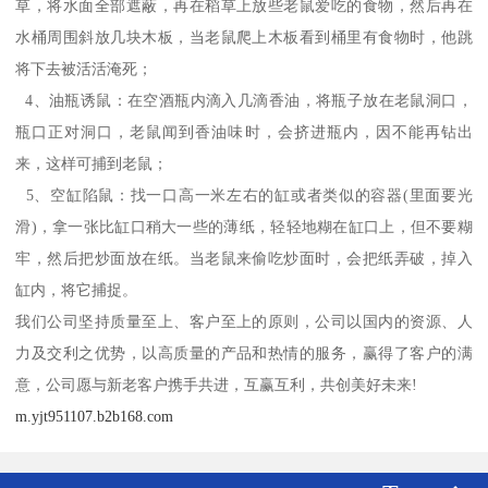
草，将水面全部遮蔽，再在稻草上放些老鼠爱吃的食物，然后再在
水桶周围斜放几块木板，当老鼠爬上木板看到桶里有食物时，他跳
将下去被活活淹死；
4、油瓶诱鼠：在空酒瓶内滴入几滴香油，将瓶子放在老鼠洞口，
瓶口正对洞口，老鼠闻到香油味时，会挤进瓶内，因不能再钻出
来，这样可捕到老鼠；
5、空缸陷鼠：找一口高一米左右的缸或者类似的容器(里面要光
滑)，拿一张比缸口稍大一些的薄纸，轻轻地糊在缸口上，但不要糊
牢，然后把炒面放在纸。当老鼠来偷吃炒面时，会把纸弄破，掉入
缸内，将它捕捉。
我们公司坚持质量至上、客户至上的原则，公司以国内的资源、人
力及交利之优势，以高质量的产品和热情的服务，赢得了客户的满
意，公司愿与新老客户携手共进，互赢互利，共创美好未来!
m.yjt951107.b2b168.com