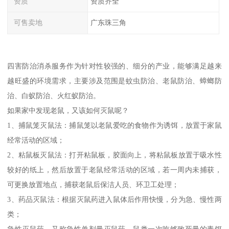
资质
资质齐全
可售卖地
广东珠三角
四害防治消杀服务作为针对性较强的、细分的产业，能够满足越来
越旺盛的环境需求，主要涉及范围是蚊虫防治、老鼠防治、蟑螂防
治、白蚁防治、火红蚁防治。
如果家中发现老鼠，又该如何灭鼠呢？
1、捕鼠笼灭鼠法：捕鼠笼以老鼠爱吃的食物作为诱饵，放置于家鼠
经常活动的区域；
2、粘鼠板灭鼠法：打开粘鼠板，胶面向上，将粘鼠板放置于吸水性
较好的纸上，然后放置于老鼠经常活动的区域，若一周内未捕获，
可更换放置地点，捕获老鼠后保洁人员、环卫工处理；
3、药品灭鼠法：根据灭鼠药进入鼠体后作用快慢，分为急、慢性两
类；
急性灭鼠药，又称急性单剂量灭鼠药，鼠类一次吃够致死量的毒饵