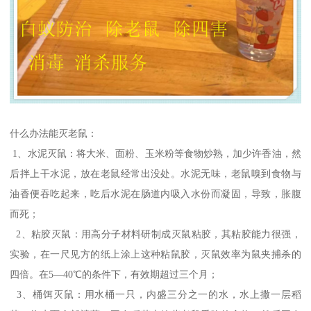
什么办法能灭老鼠：
1、水泥灭鼠：将大米、面粉、玉米粉等食物炒熟，加少许香油，然
后拌上干水泥，放在老鼠经常出没处。水泥无味，老鼠嗅到食物与
油香便吞吃起来，吃后水泥在肠道内吸入水份而凝固，导致，胀腹
而死；
2、粘胶灭鼠：用高分子材料研制成灭鼠粘胶，其粘胶能力很强，
实验，在一尺见方的纸上涂上这种粘鼠胶，灭鼠效率为鼠夹捕杀的
四倍。在5—40℃的条件下，有效期超过三个月；
3、桶饵灭鼠：用水桶一只，内盛三分之一的水，水上撒一层稻