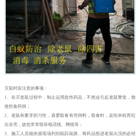
灭鼠时应注意的事项：
1、在灭老鼠过程中，制止运用急性药品，不然会引起老鼠警觉，致
使拒食药饵；
2、老鼠有磨牙的习性，喜爱取食有壳饵料，取食时，反吃米粒而吐
出谷壳，故也常常咬坏电话线、网线等；
3、施工人员能依据现场判别鼠踪鼠路，将药品投进老鼠出没的必经