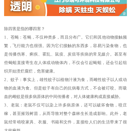
除四害是指的哪四害？
1、苍蝇：苍蝇，不仅种类多，而且分布广。它们和其他动物接触频
繁，飞行能力也很强。因为它们接触的东西多，容易污染食物，也
是传播伤寒、痢疾、霍乱、鼠疫、炭疽等疾病的常见媒介。甚至有
些蝇蛆直接寄生在人体或动物体内，不仅会引起蝇蛆，还会引起组
织开始溃烂腐烂，危害健康。
2、蚊子：事实上，雄性蚊子以植物汁液为食，而雌性蚊子以人或动
物的血液为食。但是蚊子有自己的抗病毒方式，不会被叮咬。而吸
血的雌蚊是很多病原体的中间传播者，对人体健康构成直接威胁。
3、老鼠：老鼠不仅可以染上许多病原体，还可以破坏食物，咬庄
稼，甚至摧毁树苗，从而导致对整个森林生长造成影响。此外，老
鼠经常啃咬家具、衣服、书籍和文件，直接给人们的生活带来了很
大的麻烦。