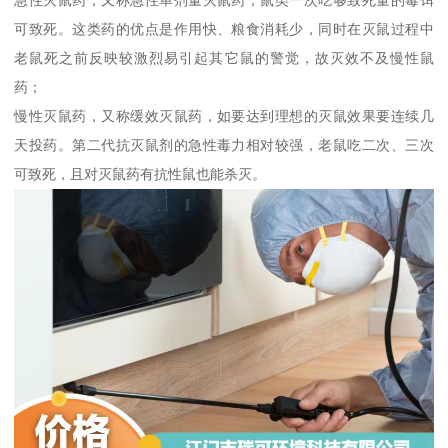
可致死。这类药的优点是作用快、粮食消耗少，同时在灭鼠过程中
老鼠死之前反映较激烈易引起其它鼠的警觉，故灭效不及慢性鼠
药；
慢性灭鼠药，又称缓效灭鼠药，如要达到理想的灭鼠效果要连续几
天投药。第二代抗灭鼠剂的急性毒力相对较强，老鼠吃二次、三次
可致死，且对灭鼠药有抗性鼠也能杀灭。