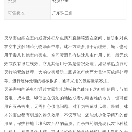
资质
资质齐全
可售卖地
广东珠三角
灭杀害虫能在室内或野外把杀虫药剂直接喷洒在空间，使防制对象
在空中接触到药剂物滴而中毒。此种方法多用于治理蚊、蝇，也可
用于毒杀其他室内害虫。空间喷洒具有快速杀虫作用，但一般无残
效或仅有很短残效。它尤其适用于紧急情况处理，如登革热流行时
灭蚊的紧急处理、大的灾害后防止肠道流行病而大量消灭成蝇处理
等。进行这样处理的器械很多，通常采用的低容量喷雾法。
灭杀害虫的杀虫灯通过太阳能电池板将光能转化为电能使用，节能
省电，成本低。即使是在偏远的地区或者供电困难的地方，也可使
用它灭杀害虫，无需担心供电问题。对于为害蔬菜瓜果、果树、林
木的害虫都有明显的诱杀效果，不仅节能，还能减少化学药剂的使
用量，保护耕地土壤和农产品的品质。而杀虫药剂是现代农业种植
过程中一类常见的农药，可以很好的防治作物种植过程中遇到的大