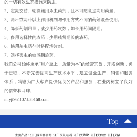
的一切有效生态措施来防虫。
2、定期交替、轮换施用杀虫药剂，且不可随意提高用药量。
3、两种或两种以上作用机制与作用方式不同的药剂混合使用。
4、降低药剂用量，减少用药次数，加长用药间隔期。
5、多用选择性的农药，少用残留期长的农药。
6、施用杀虫药剂时搭配增效剂。
7、选择害虫的敏感期施药。
我们公司始终秉承“用户至上，质量为本”的经营宗旨，开拓创新，勇
于进取，不断完善提高生产技术水平，建立健全生产、销售和服务
体系，竭诚为广大客户提供优良的产品和服务，在业内树立了良好
的信誉和口碑。
m.yjt951107.b2b168.com
Top
主营产品：江门除四害公司 江门灭鼠电话 江门灭蟑螂 江门灭白蚁 江门灭鼠