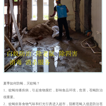
夏季如何防蝇，灭蚊蝇？
1、蚊蝇传播疾病，引起食物腐烂，影响食品环境，危害，苍蝇防治
很重要。
2、蚊蝇依靠食物气味和灯光引诱进入超市，阻断苍蝇入侵是防治苍