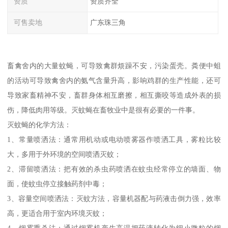
资质
资质齐全
可售卖地
广东珠三角
畜禽舍内的大量蚊蝇，可导致禽群烦躁不安，污染蛋壳。粪便中蛆
的活动可导致禽舍内的氨气含量升高，影响鸡群的生产性能，还可
导致家畜精神不安，畜群身体相互磨擦，相互撕咬等造成外表的损
伤，降低肉用等级。灭蚊蝇在畜牧业中是很有必要的一件事。
灭蚊蝇的化学方法：
1、常量喷洒法：通常用机动或电动喷雾器作喷洒工具，雾粒比较
大，多用于外环境的空间喷洒灭蚊；
2、滞留喷洒法：把有效的杀虫药喷洒在蚊虫经常停立的墙面、物
面，使蚊虫停立接触药剂中毒；
3、容量空间喷洒法：灭蚊方法，容量机器配与药液击倒力强，效率
高，更适合用于室内环境灭蚊；
4、烟雾熏杀法；通过烟雾机产生高温把药液转化为细小微粒的烟