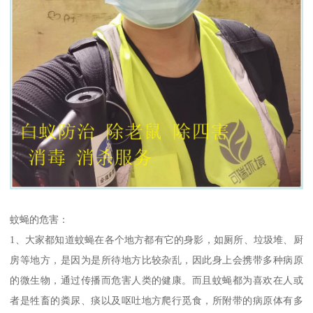
蚊蝇的危害：
1、大家都知道蚊蝇在各个地方都有它的身影，如厕所、垃圾堆、厨
房等地方，是因为是所待地方比较杂乱，因此身上会携带多种病原
的微生物，通过传播而危害人类的健康。而且蚊蝇都为喜欢在人或
者是牲畜的粪尿、痰以及呕吐地方爬行觅食，所附带的病原体有多