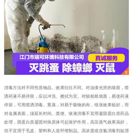
消毒方法对不同性质物品、效果往往不同。对油漆光滑的墙面，喷
洒药液不易停留，应以冲洗、擦拭为宜。对较粗糙墙面，易使药液
停留，可用喷洒消毒。熏蒸，对易于吸物的布、纸张效果较好，而
对金属表面，须延长时间。粪便、痰液消毒不宜用凝固蛋白质药品
处理，因蛋白质凝固对病原体可起保护作用，高压蒸气效果虽好，
但不宜用于毛皮、塑料和人造纤维制品。高浓度或含氯消毒剂如漂