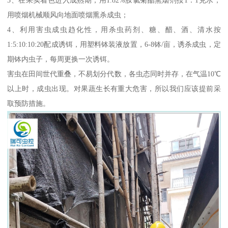
用喷烟机械顺风向地面喷烟熏杀成虫；
4、利用害虫成虫趋化性，用杀虫药剂、糖、醋、酒、清水按
1:5:10:10:20配成诱铒，用塑料钵装液放置，6-8钵/亩，诱杀成虫，定
期钵内虫子，每周更换一次诱铒。
害虫在田间世代重叠，不易划分代数，各虫态同时并存，在气温10℃
以上时，成虫出现。对果蔬生长有重大危害，所以我们应该提前采
取预防措施。