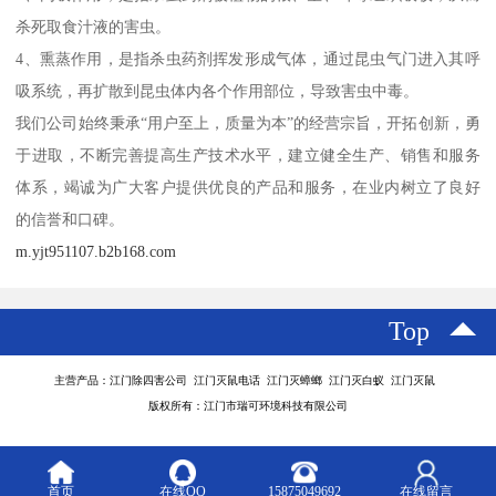
杀死取食汁液的害虫。
4、熏蒸作用，是指杀虫药剂挥发形成气体，通过昆虫气门进入其呼
吸系统，再扩散到昆虫体内各个作用部位，导致害虫中毒。
我们公司始终秉承“用户至上，质量为本”的经营宗旨，开拓创新，勇
于进取，不断完善提高生产技术水平，建立健全生产、销售和服务
体系，竭诚为广大客户提供优良的产品和服务，在业内树立了良好
的信誉和口碑。
m.yjt951107.b2b168.com
Top
主营产品：江门除四害公司 江门灭鼠电话 江门灭蟑螂 江门灭白蚁 江门灭鼠
版权所有：江门市瑞可环境科技有限公司
首页
在线QQ
15875049692
在线留言