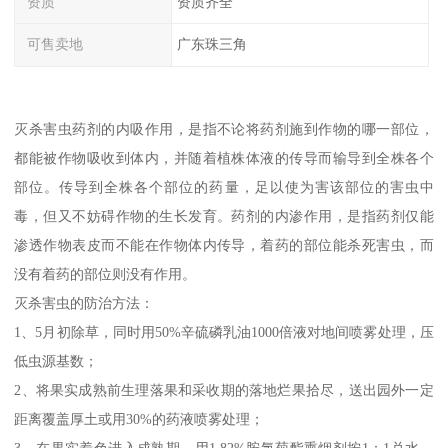
资质
资质齐全
可售卖地
广东珠三角
灭杀害虫药剂的内吸作用，是指不论将药剂施到作物的哪一部位，
都能被作物吸收到体内，并随着植株体液的传导而输导到全株各个
部位。传导到全株各个部位的药量，足以使为害该部位的害虫中
毒，但又不妨碍作物的生长发育。药剂的内渗作用，是指药剂仅能
渗透作物表皮而不能在作物体内传导，着药的部位能杀死害虫，而
没有着药的部位则没有作用。
灭杀害虫的防治方法：
1、5月初除草，同时用50%辛硫磷乳油1000倍液对地间喷雾处理，压
低虫源基数；
2、将果实成熟前生理落果和采收期的落地烂果拾尽，送出园外一定
距离覆盖厚土或用30%的药液喷雾处理；
3、在果实着色进入成熟期，用1.82%胺氯菊酯熏烟剂按1：1兑水，