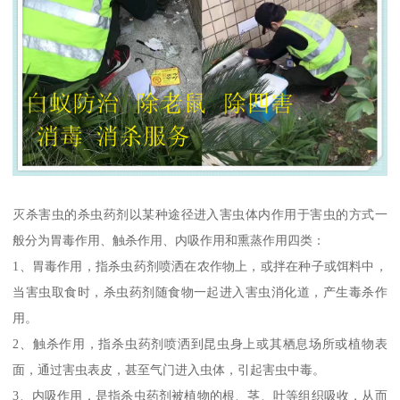
灭杀害虫的杀虫药剂以某种途径进入害虫体内作用于害虫的方式一
般分为胃毒作用、触杀作用、内吸作用和熏蒸作用四类：
1、胃毒作用，指杀虫药剂喷洒在农作物上，或拌在种子或饵料中，
当害虫取食时，杀虫药剂随食物一起进入害虫消化道，产生毒杀作
用。
2、触杀作用，指杀虫药剂喷洒到昆虫身上或其栖息场所或植物表
面，通过害虫表皮，甚至气门进入虫体，引起害虫中毒。
3、内吸作用，是指杀虫药剂被植物的根、茎、叶等组织吸收，从而