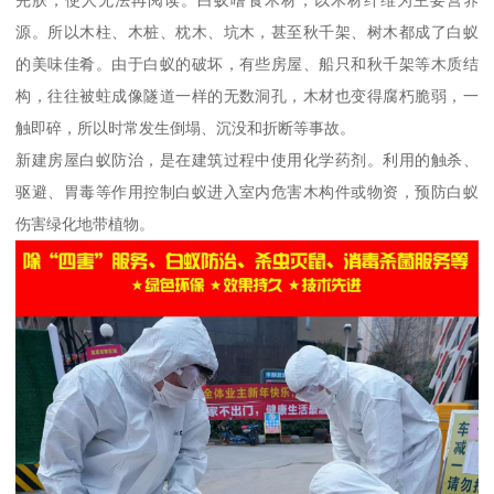
源。所以木柱、木桩、枕木、坑木，甚至秋千架、树木都成了白蚁
的美味佳肴。由于白蚁的破坏，有些房屋、船只和秋千架等木质结
构，往往被蛀成像隧道一样的无数洞孔，木材也变得腐朽脆弱，一
触即碎，所以时常发生倒塌、沉没和折断等事故。
新建房屋白蚁防治，是在建筑过程中使用化学药剂。利用的触杀、
驱避、胃毒等作用控制白蚁进入室内危害木构件或物资，预防白蚁
伤害绿化地带植物。