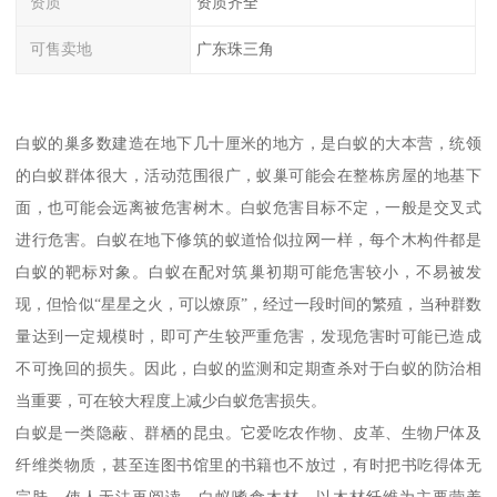
资质
资质齐全
可售卖地
广东珠三角
白蚁的巢多数建造在地下几十厘米的地方，是白蚁的大本营，统领
的白蚁群体很大，活动范围很广，蚁巢可能会在整栋房屋的地基下
面，也可能会远离被危害树木。白蚁危害目标不定，一般是交叉式
进行危害。白蚁在地下修筑的蚁道恰似拉网一样，每个木构件都是
白蚁的靶标对象。白蚁在配对筑巢初期可能危害较小，不易被发
现，但恰似“星星之火，可以燎原”，经过一段时间的繁殖，当种群数
量达到一定规模时，即可产生较严重危害，发现危害时可能已造成
不可挽回的损失。因此，白蚁的监测和定期查杀对于白蚁的防治相
当重要，可在较大程度上减少白蚁危害损失。
白蚁是一类隐蔽、群栖的昆虫。它爱吃农作物、皮革、生物尸体及
纤维类物质，甚至连图书馆里的书籍也不放过，有时把书吃得体无
完肤，使人无法再阅读。白蚁嗜食木材，以木材纤维为主要营养