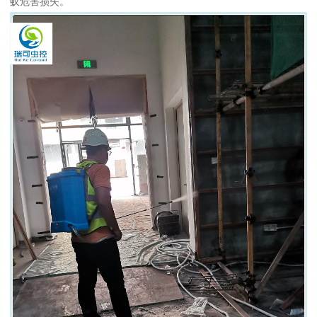
蚁危害损失。