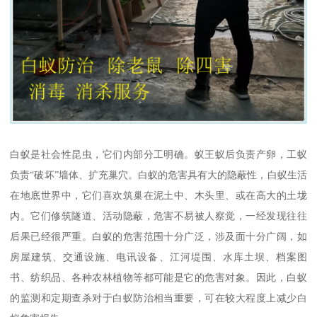
白蚁是社会性昆虫，它们内部分工明确。蚁王蚁后负责产卵，工蚁
负责“破坏”墙体、扩充巢穴。白蚁的危害具有大的隐蔽性，白蚁生活
在地底世界中，它们喜欢筑巢在泥土中、木头里、或在高大的土垅
内。它们修筑隧道、活动隐蔽，危害不易被人察觉，一经发现往往
后果已经很严重。白蚁的危害范围十分广泛，涉及面十分广阔，如
房屋建筑、交通设施、电讯设备、江河堤围、水库土坝、档案图
书、纺织品、各种农林植物等都可能是它的危害对象。因此，白蚁
的监测和定期查杀对于白蚁防治相当重要，可在较大程度上减少白