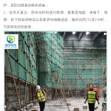
护，是防治跳蚤的根本措施；
2、化学灭蚤法：用杀虫药剂进行喷洒，着重是地面、床铺下、墙
脚、柜下和鼠洞附近以及家养动物栖息处，施药后闭门1至2小时，
可获得良好的效果。