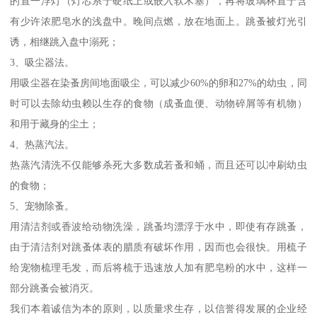
的置一浮灯（灯芯系于硬纸上或嵌入软木塞），再将玻璃杯置于含
有少许浓肥皂水的浅盘中。晚间点燃，放在地面上。跳蚤被灯光引
诱，相继跳入盘中溺死；
3、吸尘器法。
用吸尘器在染蚤房间地面吸尘，可以减少60%的卵和27%的幼虫，同
时可以去除幼虫赖以生存的食物（成蚤血便、动物碎屑等有机物）
和用于藏身的尘土；
4、热蒸汽法。
热蒸汽清洗不仅能够杀死大多数成若蚤和蛹，而且还可以冲刷幼虫
的食物；
5、宠物除蚤。
用清洁剂或香波给动物洗澡，跳蚤均漂浮于水中，即使有存跳蚤，
由于清洁剂对跳蚤体表的腊质有破坏作用，因而也会很快。用梳子
给宠物梳理毛发，而后将梳于迅速放人加有肥皂粉的水中，这样一
部分跳蚤会被消灭。
我们本着诚信为本的原则，以质量求生存，以信誉得发展的企业经