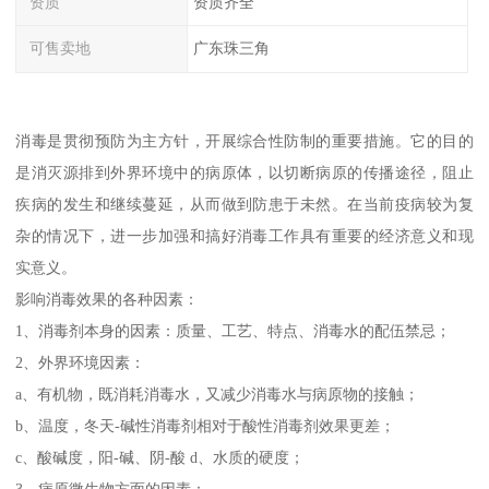
资质
资质齐全
可售卖地
广东珠三角
消毒是贯彻预防为主方针，开展综合性防制的重要措施。它的目的
是消灭源排到外界环境中的病原体，以切断病原的传播途径，阻止
疾病的发生和继续蔓延，从而做到防患于未然。在当前疫病较为复
杂的情况下，进一步加强和搞好消毒工作具有重要的经济意义和现
实意义。
影响消毒效果的各种因素：
1、消毒剂本身的因素：质量、工艺、特点、消毒水的配伍禁忌；
2、外界环境因素：
a、有机物，既消耗消毒水，又减少消毒水与病原物的接触；
b、温度，冬天-碱性消毒剂相对于酸性消毒剂效果更差；
c、酸碱度，阳-碱、阴-酸 d、水质的硬度；
3、病原微生物方面的因素：