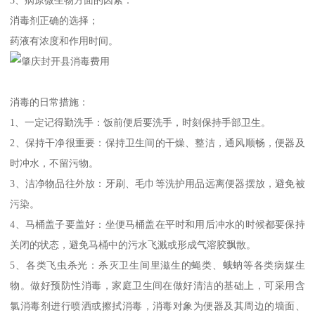
消毒剂正确的选择；
药液有浓度和作用时间。
消毒的日常措施：
1、一定记得勤洗手：饭前便后要洗手，时刻保持手部卫生。
2、保持干净很重要：保持卫生间的干燥、整洁，通风顺畅，便器及
时冲水，不留污物。
3、洁净物品往外放：牙刷、毛巾等洗护用品远离便器摆放，避免被
污染。
4、马桶盖子要盖好：坐便马桶盖在平时和用后冲水的时候都要保持
关闭的状态，避免马桶中的污水飞溅或形成气溶胶飘散。
5、各类飞虫杀光：杀灭卫生间里滋生的蝇类、蛾蚋等各类病媒生
物。做好预防性消毒，家庭卫生间在做好清洁的基础上，可采用含
氯消毒剂进行喷洒或擦拭消毒，消毒对象为便器及其周边的墙面、