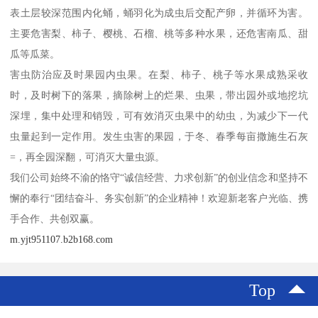
表土层较深范围内化蛹，蛹羽化为成虫后交配产卵，并循环为害。
主要危害梨、柿子、樱桃、石榴、桃等多种水果，还危害南瓜、甜
瓜等瓜菜。
害虫防治应及时果园内虫果。在梨、柿子、桃子等水果成熟采收
时，及时树下的落果，摘除树上的烂果、虫果，带出园外或地挖坑
深埋，集中处理和销毁，可有效消灭虫果中的幼虫，为减少下一代
虫量起到一定作用。发生虫害的果园，于冬、春季每亩撒施生石灰
=，再全园深翻，可消灭大量虫源。
我们公司始终不渝的恪守“诚信经营、力求创新”的创业信念和坚持不
懈的奉行“团结奋斗、务实创新”的企业精神！欢迎新老客户光临、携
手合作、共创双赢。
m.yjt951107.b2b168.com
Top