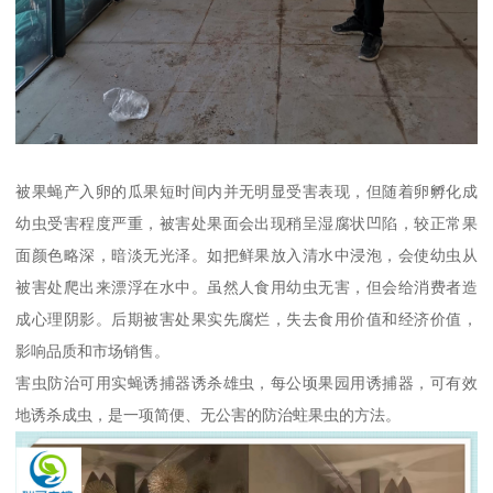
被果蝇产入卵的瓜果短时间内并无明显受害表现，但随着卵孵化成
幼虫受害程度严重，被害处果面会出现稍呈湿腐状凹陷，较正常果
面颜色略深，暗淡无光泽。如把鲜果放入清水中浸泡，会使幼虫从
被害处爬出来漂浮在水中。虽然人食用幼虫无害，但会给消费者造
成心理阴影。后期被害处果实先腐烂，失去食用价值和经济价值，
影响品质和市场销售。
害虫防治可用实蝇诱捕器诱杀雄虫，每公顷果园用诱捕器，可有效
地诱杀成虫，是一项简便、无公害的防治蛀果虫的方法。