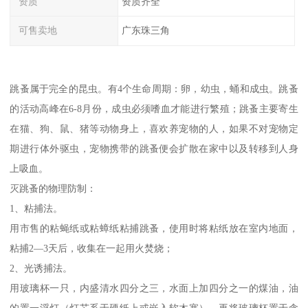
资质
资质齐全
可售卖地
广东珠三角
跳蚤属于完全的昆虫。有4个生命周期：卵，幼虫，蛹和成虫。跳蚤
的活动高峰在6-8月份，成虫必须嗜血才能进行繁殖；跳蚤主要寄生
在猫、狗、鼠、猪等动物身上，喜欢养宠物的人，如果不对宠物定
期进行体外驱虫，宠物携带的跳蚤便会扩散在家中以及转移到人身
上吸血。
灭跳蚤的物理防制：
1、粘捕法。
用市售的粘蝇纸或粘蟑纸粘捕跳蚤，使用时将粘纸放在室内地面，
粘捕2—3天后，收集在一起用火焚烧；
2、光诱捕法。
用玻璃杯一只，内盛清水四分之三，水面上加四分之一的煤油，油
的置一浮灯（灯芯系于硬纸上或嵌入软木塞），再将玻璃杯置于含