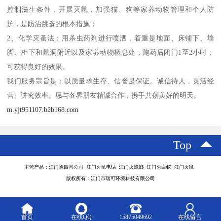
控制滋生条件，开展灭鼠，加强猫、狗等家养动物管理和个人防
护，是防治跳蚤的根本措施；
2、化学灭蚤法：用杀虫药剂进行喷洒，着重是地面、床铺下、墙
脚、柜下和鼠洞附近以及家养动物栖息处，施药后闭门1至2小时，
可获得良好的效果。
我们服务宗旨是：以质量求生存、信誉是保证。诚信待人，灵活经
营、讲究效率。愿与各界朋友精诚合作，携手共创美好的明天。
m.yjt951107.b2b168.com
Top
主营产品：江门除四害公司 江门灭鼠电话 江门灭蟑螂 江门灭白蚁 江门灭鼠
版权所有：江门市瑞可环境科技有限公司
首页
在线QQ
15875049692
在线留言