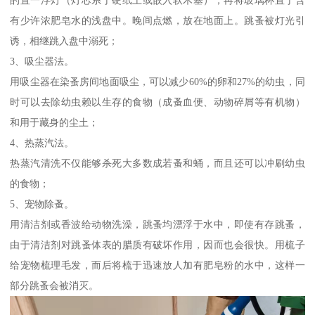
有少许浓肥皂水的浅盘中。晚间点燃，放在地面上。跳蚤被灯光引
诱，相继跳入盘中溺死；
3、吸尘器法。
用吸尘器在染蚤房间地面吸尘，可以减少60%的卵和27%的幼虫，同
时可以去除幼虫赖以生存的食物（成蚤血便、动物碎屑等有机物）
和用于藏身的尘土；
4、热蒸汽法。
热蒸汽清洗不仅能够杀死大多数成若蚤和蛹，而且还可以冲刷幼虫
的食物；
5、宠物除蚤。
用清洁剂或香波给动物洗澡，跳蚤均漂浮于水中，即使有存跳蚤，
由于清洁剂对跳蚤体表的腊质有破坏作用，因而也会很快。用梳子
给宠物梳理毛发，而后将梳于迅速放人加有肥皂粉的水中，这样一
部分跳蚤会被消灭。