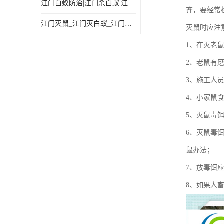
江门白蚁防治|江门杀白蚁|江门杀虫灭鼠|江门灭白蚁|
齐，要经常
江门灭鼠_江门灭白蚁_江门灭蟑螂
灭鼠时应注
1、在灭老
2、老鼠有
3、施工人
4、小家鼠
5、灭鼠毒
6、灭鼠毒
鼠办法；
7、放毒饵
8、如果人