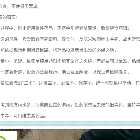
检查，不使鼠类营巢。
意的事项：
鼠过程中，制止运用急性药品，不然会引起老鼠警觉，致使拒食药饵；
磨牙的习性，喜爱取食有壳饵料，取食时，反吃米粒而吐出谷壳，故也常
员能依据现场判别鼠踪鼠路，将药品投进老鼠出没的必经之地；
食量小、多疑、致使单纯用药饵不能完全将之灭绝，有必要辅以鼠笼、粘
饵一定要新鲜，投药办法要规范，地址要且荫蔽，以保证老鼠能摄食；
饵投进要做到“三率”，即覆盖率、到位率、保存率，统一时刻集中举动，
应考到南方雨水多，尽量防止鼠药淋雨。投药前整理失效的旧毒饵，坚持
畜中毒，可用维生素药品。