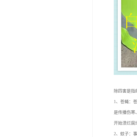
除四害是指
1、苍蝇：
是传播伤寒
开始溃烂腐
2、蚊子：