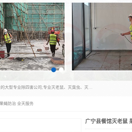
江门市瑞可环境科技有限公司是具有白蚁防治资质的大型专业除四害公司;专业灭老鼠、灭臭虫、灭蟑螂、灭跳蚤、灭蚊、灭蝇、灭白蚁、防蛇等各种害虫的防治。经过多年的努力，公司发展成为集PCO研究、生物制药、害虫防治于一体的专业杀虫灭鼠公司。
 果蝇防治 全天服务
广宁县餐馆灭老鼠 