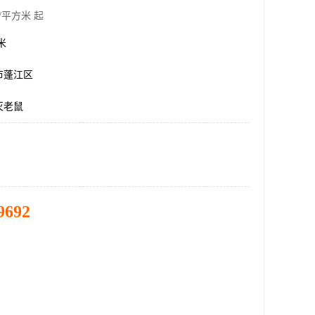
/平方米 起
方米
市蓬江区
灭老鼠
9692