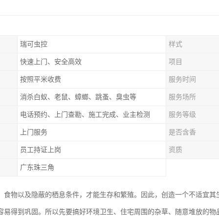
瑞可虫控
样式
快速上门、安全高效
项目
按照平米收费
服务时间
消杀白蚁、老鼠、蟑螂、跳蚤、臭虫等
服务场所
电话预约、上门查勘、施工完成、业主检测
服务等级
上门服务
是否含香
员工持证上岗
资质
广东珠三角
、食物以及隐蔽的栖息条件，才能生存和繁殖。因此，创造一个不适宜其
容易得到巩固。所以先要搞好环境卫生、住宅周围的杂草、随意堆放的物