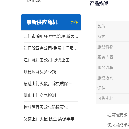
除甲醛
产品描述
最新供应商机
更多
品牌
江门市除甲醛 空气治理 新居除异味 除苯 装修后异味清除
特色
服务价格
江门除四害公司-免费上门服务-随叫随到
服务内容
江门除四害公司-提供虫害,病毒等全面消杀服务
服务流程
顺德区除臭多少钱
服务方式
急速上门灭鼠，除虫质保半年，白蚁、跳蚤、臭虫、蟑螂、德国小镰
证件
佛山上门空气检测
可售卖地
物业管理灭蚊虫防鼠灭虫
老鼠需要水
急速上门灭鼠 除虫 质保半年 白蚁 跳蚤 臭虫 蟑螂 德国小镰
使灭鼠成果