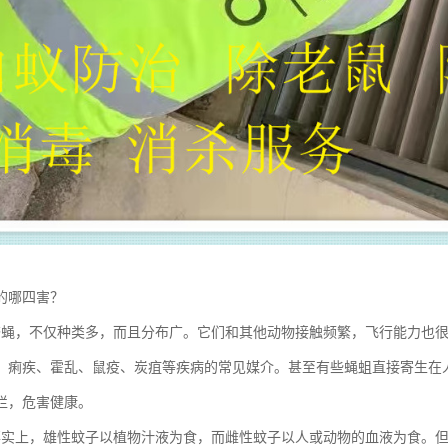
的哪四害？
苍蝇，不仅种类多，而且分布广。它们和其他动物接触频繁，飞行能力也
、痢疾、霍乱、鼠疫、炭疽等疾病的常见媒介。甚至有些蝇蛆直接寄生在
烂，危害健康。
事实上，雄性蚊子以植物汁液为食，而雌性蚊子以人或动物的血液为食。