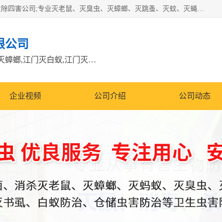
江门市瑞可环境科技有限公司是具有白蚁防治资质的大型专业除四害公司;专业灭老鼠、灭臭虫、灭蟑螂、灭跳蚤、灭蚊、灭蝇、灭白蚁、防蛇等各种害虫的防治。经过多年的努力，公司发展成为集PCO研究、生物制药、害虫防治于一体的专业杀虫灭鼠公司。
限公司
江门除四害公司,江门灭鼠电话,江门灭蟑螂,江门灭白蚁,江门灭鼠江门
企业视频
公司介绍
公司动态