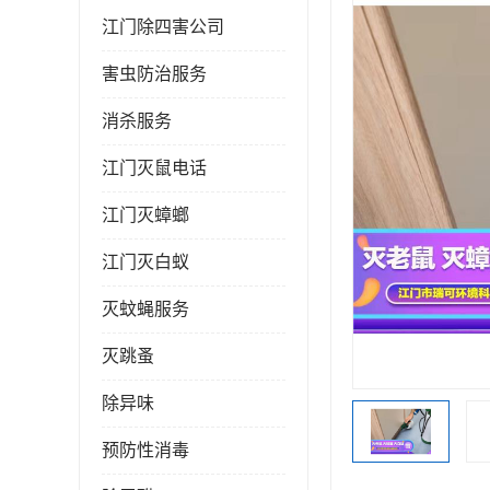
江门除四害公司
害虫防治服务
消杀服务
江门灭鼠电话
江门灭蟑螂
江门灭白蚁
灭蚊蝇服务
灭跳蚤
除异味
预防性消毒