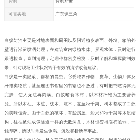
资质
资质齐全
可售卖地
广东珠三角
白蚁防治主要是对地表面和周围以及附近植皮表面、外墙、箱的外
壁进行滞留喷洒处理；在建筑室内绿植水体、景观水体，及时进行
跟进检查，直到清理；定期种群密度检测，及时了解和掌握防制效
果；针对现场卫生状况给予有效的清洁改善建议。
白蚁是一类隐蔽、群栖的昆虫。它爱吃农作物、皮革、生物尸体及
纤维类物质，甚至连图书馆里的书籍也不放过，有时把书吃得体无
完肤，使人无法再阅读。白蚁嗜食木材，以木材纤维为主要营养
源。所以木柱、木桩、枕木、坑木，甚至秋千架、树木都成了白蚁
的美味佳肴。由于白蚁的破坏，有些房屋、船只和秋千架等木质结
构，往往被蛀成像隧道一样的无数洞孔，木材也变得腐朽脆弱，一
触即碎，所以时常发生倒塌、沉没和折断等事故。
新建房屋白蚁防治，是在建筑过程中使用化学药剂。利用的触杀、