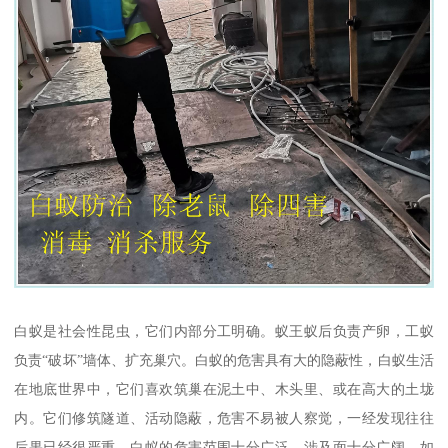
白蚁是社会性昆虫，它们内部分工明确。蚁王蚁后负责产卵，工蚁
负责“破坏”墙体、扩充巢穴。白蚁的危害具有大的隐蔽性，白蚁生活
在地底世界中，它们喜欢筑巢在泥土中、木头里、或在高大的土垅
内。它们修筑隧道、活动隐蔽，危害不易被人察觉，一经发现往往
后果已经很严重。白蚁的危害范围十分广泛，涉及面十分广阔，如