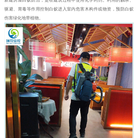
驱避、胃毒等作用控制白蚁进入室内危害木构件或物资，预防白蚁
伤害绿化地带植物。