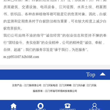
房屋建筑、交通设施、电讯设备、江河堤围、水库土坝、档案图
书、纺织品、各种农林植物等都可能是它的危害对象。因此，白蚁
的监测和定期查杀对于白蚁防治相当重要，可在较大程度上减少白
蚁危害损失。
我们公司始终不渝的恪守“诚信经营”的创业信念和坚持不懈的奉
行“团结奋斗、务实创新”的企业精神，公司的精神是“诚信、奉献 、
自律、超越”；我们的服务宗旨是“缘于我们，为您服务”。
m.yjt951107.b2b168.com
Top
主营产品：江门除四害公司 江门灭鼠电话 江门灭蟑螂 江门灭白蚁 江门灭鼠
版权所有：江门市瑞可环境科技有限公司
首页
在线QQ
15875049692
在线留言