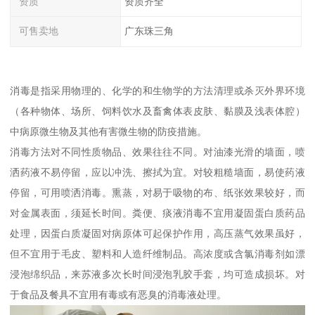
资质
资质齐全
可售卖地
广东珠三角
消毒是指采用物理的、化学的和生物学的方法清理或杀灭外界环境
（各种物体、场所、饲料饮水及畜禽体表皮肤、黏膜及浅表体腔）
中病原微生物及其他有害微生物的防疫措施。
消毒方法对不同性质物品、效果往往不同。对油漆光滑的墙面，喷
洒药液不易停留，应以冲洗、擦拭为宜。对较粗糙墙面，易使药液
停留，可用喷洒消毒。熏蒸，对易于吸物的布、纸张效果较好，而
对金属表面，须延长时间。粪便、痰液消毒不宜用凝固蛋白质药品
处理，因蛋白质凝固对病原体可起保护作用，高压蒸气效果虽好，
但不宜用于毛皮、塑料和人造纤维制品。高浓度或含氯消毒剂如漂
浸泡绵织品，来苏液多次长时间浸泡乳胶手套，均可造成损坏。对
于食品及餐具不宜用有毒或有恶臭的消毒液处理。