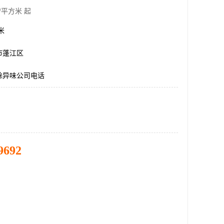
/平方米 起
方米
市蓬江区
除异味公司电话
9692