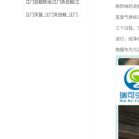
江门白蚁防治|江门杀白蚁|江门杀虫灭鼠|江门灭白蚁|
除异味的流
江门灭鼠_江门灭白蚁_江门灭蟑螂
恶臭气体经
三个过程，
进行，经净
物膜作为污