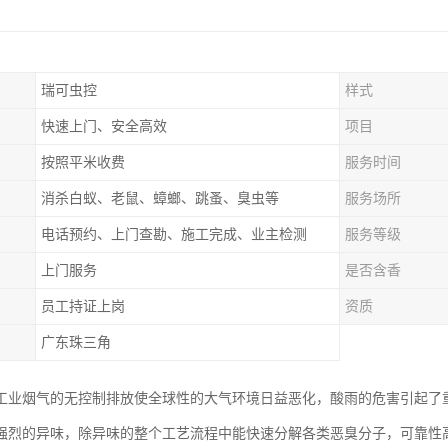
瑞可虫控
样式
快速上门、安全高效
项目
按照平米收费
服务时间
消杀白蚁、老鼠、蟑螂、跳蚤、臭虫等
服务场所
电话预约、上门查勘、施工完成、业主检测
服务等级
上门服务
是否含香
员工持证上岗
资质
广东珠三角
工业烟气的无控制排放使全球性的大气环境日益恶化，酸雨的危害引起了
强烈的异味，除异味的整个工艺流程中能快速分解各类恶臭分子，可靠性