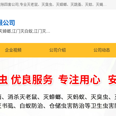
江门市瑞可环境科技有限公司是具有白蚁防治资质的大型专业除四害公司;专业灭老鼠、灭臭虫、灭蟑螂、灭跳蚤、灭蚊、灭蝇、灭白蚁、防蛇等各种害虫的防治。经过多年的努力，公司发展成为集PCO研究、生物制药、害虫防治于一体的专业杀虫灭鼠公司。
限公司
江门除四害公司,江门灭鼠电话,江门灭蟑螂,江门灭白蚁,江门灭鼠江门
企业视频
公司介绍
公司动态