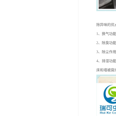
除异味的优
1、换气功
2、除臭功
3、除尘作
4、排湿功
床和墙被腐