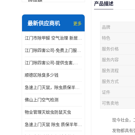
除甲醛
产品描述
最新供应商机
更多
品牌
江门市除甲醛 空气治理 新居除异味 除苯 装修后异味清除
特色
服务价格
江门除四害公司-免费上门服务-随叫随到
服务内容
江门除四害公司-提供虫害,病毒等全面消杀服务
服务流程
顺德区除臭多少钱
服务方式
急速上门灭鼠，除虫质保半年，白蚁、跳蚤、臭虫、蟑螂、德国小镰
证件
佛山上门空气检测
可售卖地
物业管理灭蚊虫防鼠灭虫
现今社会，
急速上门灭鼠 除虫 质保半年 白蚁 跳蚤 臭虫 蟑螂 德国小镰
发物都具有