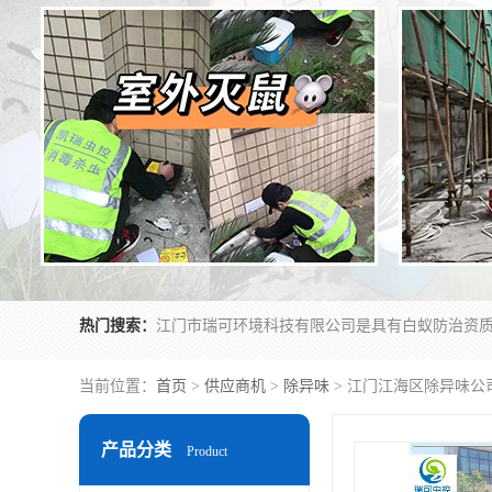
热门搜索：
当前位置：
首页
>
供应商机
>
除异味
> 江门江海区除异味公
产品分类
Product