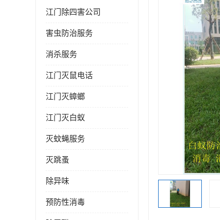
江门除四害公司
害虫防治服务
消杀服务
江门灭鼠电话
江门灭蟑螂
江门灭白蚁
灭蚊蝇服务
灭跳蚤
除异味
预防性消毒