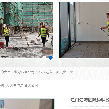
江门市瑞可环境科技有限公司是具有白蚁防治资质的大型专业除四害公司;专业灭老鼠、灭臭虫、灭蟑螂、灭跳蚤、灭蚊、灭蝇、灭白蚁、防蛇等各种害虫的防治。经过多年的努力，公司发展成为集PCO研究、生物制药、害虫防治于一体的专业杀虫灭鼠公司。
司电话 害虫防治 四害公司
江门江海区除异味公