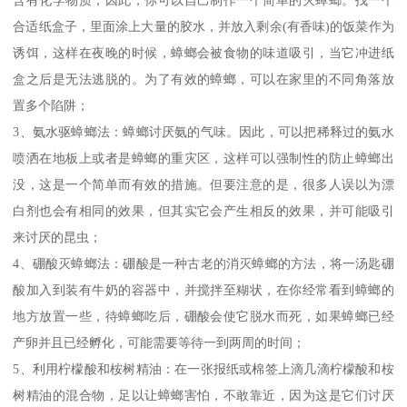
合适纸盒子，里面涂上大量的胶水，并放入剩余(有香味)的饭菜作为
诱饵，这样在夜晚的时候，蟑螂会被食物的味道吸引，当它冲进纸
盒之后是无法逃脱的。为了有效的蟑螂，可以在家里的不同角落放
置多个陷阱；
3、氨水驱蟑螂法：蟑螂讨厌氨的气味。因此，可以把稀释过的氨水
喷洒在地板上或者是蟑螂的重灾区，这样可以强制性的防止蟑螂出
没，这是一个简单而有效的措施。但要注意的是，很多人误以为漂
白剂也会有相同的效果，但其实它会产生相反的效果，并可能吸引
来讨厌的昆虫；
4、硼酸灭蟑螂法：硼酸是一种古老的消灭蟑螂的方法，将一汤匙硼
酸加入到装有牛奶的容器中，并搅拌至糊状，在你经常看到蟑螂的
地方放置一些，待蟑螂吃后，硼酸会使它脱水而死，如果蟑螂已经
产卵并且已经孵化，可能需要等待一到两周的时间；
5、利用柠檬酸和桉树精油：在一张报纸或棉签上滴几滴柠檬酸和桉
树精油的混合物，足以让蟑螂害怕，不敢靠近，因为这是它们讨厌