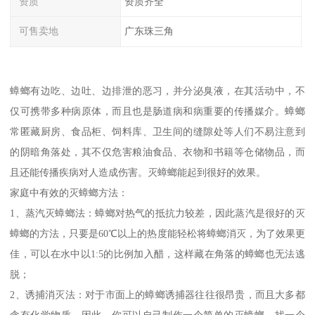
资质
资质齐全
可售卖地
广东珠三角
蟑螂有边吃、边吐、边排泄的恶习，并分泌臭液，在其活动中，不
仅可携带多种病原体，而且也是肠道病和病重要的传播媒介。蟑螂
常匿藏厨房、食品柜、饲料库、卫生间的缝隙处等人们不易注意到
的阴暗角落处，其不仅危害粮油食品、衣物和书籍等仓储物品，而
且还能传播疾病对人造成伤害。灭蟑螂能起到很好的效果。
家庭中有效的灭蟑螂方法：
1、蒸汽灭蟑螂法：蟑螂对热气的抵抗力较差，因此蒸汽是很好的灭
蟑螂的方法，只要是60℃以上的热度能轻松将蟑螂消灭，为了效果更
佳，可以在水中以1:5的比例加入醋，这样藏在角落的蟑螂也无法逃
脱；
2、诱捕消灭法：对于市面上的蟑螂诱捕器往往很昂贵，而且大多都
含有化学物质，因此，你可以自己制作一个简单的灭蟑螂。找一个