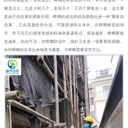
的时间都是处于休息状态。蟑螂还有群居的习性，常可发现在一个
栖息点上，总是少则几个，多则几十、几百个聚集在一起，这主要
是由于信息素的诱集作用。蟑螂的成虫和幼虫都能分泌一种“聚集信
息素”，它由直肠垫所分泌，可随粪便排出体外。在蟑螂栖居的地
方，常可见它们粪便形成的棕褐色粪迹斑点，粪迹越多，蟑螂聚集
也越多。由此可见，在蟑螂防治中，搞好卫生是一项重要的措施。
水对蟑螂的生存比食物更为重要。灭蟑螂需要讲究方法。