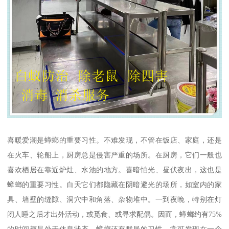
喜暖爱潮是蟑螂的重要习性。不难发现，不管在饭店、家庭，还是
在火车、轮船上，厨房总是侵害严重的场所。在厨房，它们一般也
喜欢栖居在靠近炉灶、水池的地方。喜暗怕光、昼伏夜出，这也是
蟑螂的重要习性。白天它们都隐藏在阴暗避光的场所，如室内的家
具、墙壁的缝隙、洞穴中和角落、杂物堆中。一到夜晚，特别在灯
闭人睡之后才出外活动，或觅食、或寻求配偶。因而，蟑螂约有75%