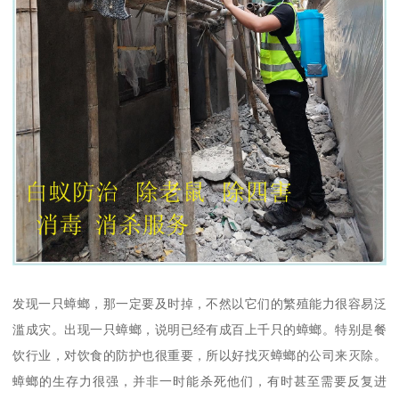
发现一只蟑螂，那一定要及时掉，不然以它们的繁殖能力很容易泛
滥成灾。出现一只蟑螂，说明已经有成百上千只的蟑螂。特别是餐
饮行业，对饮食的防护也很重要，所以好找灭蟑螂的公司来灭除。
蟑螂的生存力很强，并非一时能杀死他们，有时甚至需要反复进