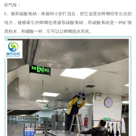
的气味；
6、糖和碳酸氢钠：将糖和小苏打混合，把它放置在蟑螂经常出没的
地方，被糖吸引的蟑螂也将摄取碳酸氢钠，而碳酸氢钠是一种矿物
质粉末，和硼酸一样，它可以让蟑螂脱水而死。