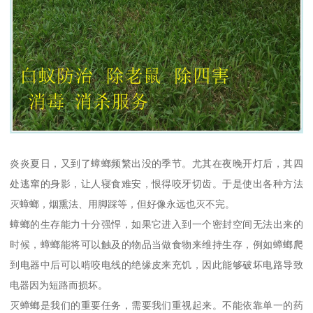
炎炎夏日，又到了蟑螂频繁出没的季节。尤其在夜晚开灯后，其四
处逃窜的身影，让人寝食难安，恨得咬牙切齿。于是使出各种方法
灭蟑螂，烟熏法、用脚踩等，但好像永远也灭不完。
蟑螂的生存能力十分强悍，如果它进入到一个密封空间无法出来的
时候，蟑螂能将可以触及的物品当做食物来维持生存，例如蟑螂爬
到电器中后可以啃咬电线的绝缘皮来充饥，因此能够破坏电路导致
电器因为短路而损坏。
灭蟑螂是我们的重要任务，需要我们重视起来。不能依靠单一的药