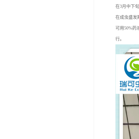
在3月中下旬
在成虫盛发期
可用50%药
行。