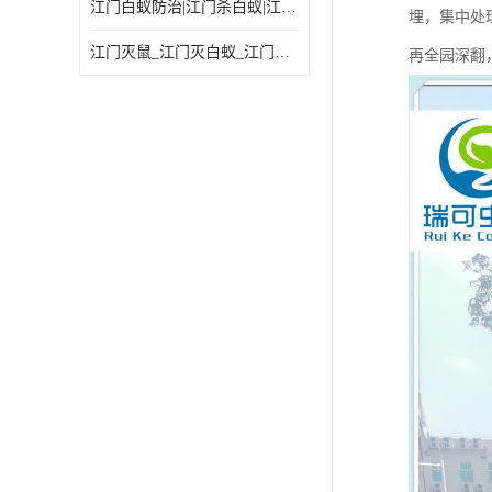
江门白蚁防治|江门杀白蚁|江门杀虫灭鼠|江门灭白蚁|
埋，集中处
江门灭鼠_江门灭白蚁_江门灭蟑螂
再全园深翻