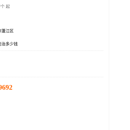
/个 起
市蓬江区
防治多少钱
9692