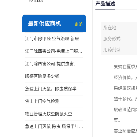
除甲醛
产品描述
最新供应商机
更多
所在地
江门市除甲醛 空气治理 新居除异味 除苯 装修后异味清除
服务形式
用药剂型
江门除四害公司-免费上门服务-随叫随到
江门除四害公司-提供虫害,病毒等全面消杀服务
果蝇在夏季
顺德区除臭多少钱
经济价值。
果蝇属双翅
急速上门灭鼠，除虫质保半年，白蚁、跳蚤、臭虫、蟑螂、德国小镰
殖十多代。
佛山上门空气检测
层较深范围
物业管理灭蚊虫防鼠灭虫
菜。
急速上门灭鼠 除虫 质保半年 白蚁 跳蚤 臭虫 蟑螂 德国小镰
害虫防治应