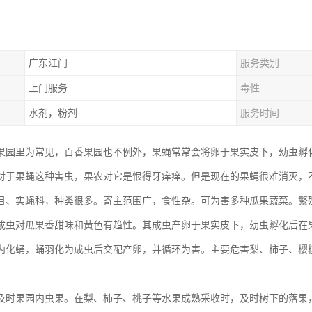
广东江门
服务类别
上门服务
毒性
水剂，粉剂
服务时间
果园里为常见，百香果园也不例外，果蝇常常会将卵于果实皮下，幼虫孵
对于果蝇这种害虫，果农对它是恨得牙痒痒。但是现在的果蝇很难消灭，
目、实蝇科，种类很多。寄主范围广，食性杂。可为害多种瓜果蔬菜。繁
成虫对瓜果香甜味和黄色有趋性。其成虫产卵于果实皮下，幼虫孵化后在
内化蛹，蛹羽化为成虫后交配产卵，并循环为害。主要危害梨、柿子、樱
及时果园内虫果。在梨、柿子、桃子等水果成熟采收时，及时树下的落果