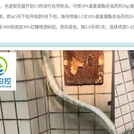
，也是梨花盛开到2/3时进行化学防治。可喷10%氯氰菊酯杀虫药剂20g/
，即从5月下旬开始到9月下旬，每月喷施1-2次10%氯氰菊酯杀虫药剂20-
液1000倍液加30%红糖喷洒树冠，诱杀成虫。隔5-6天喷1次，连续喷洒3