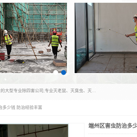
江门市瑞可环境科技有限公司是具有白蚁防治资质的大型专业除四害公司;专业灭老鼠、灭臭虫、灭蟑螂、灭跳蚤、灭蚊、灭蝇、灭白蚁、防蛇等各种害虫的防治。经过多年的努力，公司发展成为集PCO研究、生物制药、害虫防治于一体的专业杀虫灭鼠公司。
治多少钱 防治经验丰富
端州区害虫防治多少