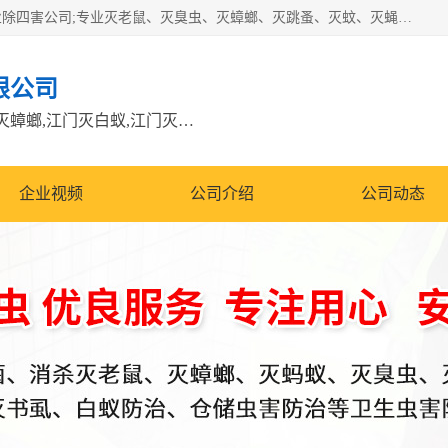
江门市瑞可环境科技有限公司是具有白蚁防治资质的大型专业除四害公司;专业灭老鼠、灭臭虫、灭蟑螂、灭跳蚤、灭蚊、灭蝇、灭白蚁、防蛇等各种害虫的防治。经过多年的努力，公司发展成为集PCO研究、生物制药、害虫防治于一体的专业杀虫灭鼠公司。
限公司
江门除四害公司,江门灭鼠电话,江门灭蟑螂,江门灭白蚁,江门灭鼠江门
企业视频
公司介绍
公司动态