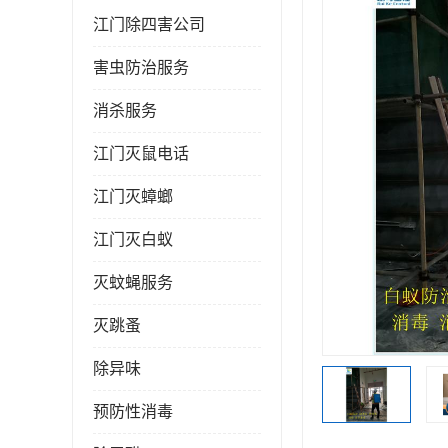
江门除四害公司
害虫防治服务
消杀服务
江门灭鼠电话
江门灭蟑螂
江门灭白蚁
灭蚊蝇服务
灭跳蚤
除异味
预防性消毒