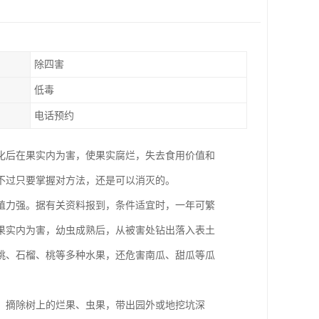
除四害
低毒
电话预约
化后在果实内为害，使果实腐烂，失去食用价值和
不过只要掌握对方法，还是可以消灭的。
殖力强。据有关资料报到，条件适宜时，一年可繁
果实内为害，幼虫成熟后，从被害处钻出落入表土
桃、石榴、桃等多种水果，还危害南瓜、甜瓜等瓜
，摘除树上的烂果、虫果，带出园外或地挖坑深