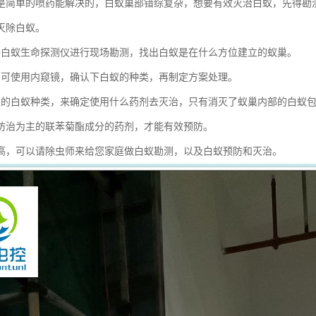
是简单的喷药能解决的，白蚁巢部错综复杂，想要有效灭治白蚁，先得勘
灭除白蚁。
器白蚁生命探测仪进行现场勘测，找出白蚁是在什么方位建立的蚁巢。
，可使用内窥镜，确认下白蚁的种类，再制定方案处理。
认的白蚁种类，来确定使用什么药剂去灭治，只有消灭了蚁巢内部的白蚁
防治为主的联苯菊酯成分的药剂，才能有效预防。
高，可以请除虫师来给您家庭做白蚁勘测，以及白蚁预防和灭治。