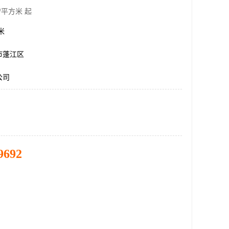
/平方米 起
方米
市蓬江区
公司
9692