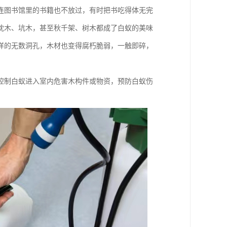
连图书馆里的书籍也不放过，有时把书吃得体无完
枕木、坑木，甚至秋千架、树木都成了白蚁的美味
样的无数洞孔，木材也变得腐朽脆弱，一触即碎，
控制白蚁进入室内危害木构件或物资，预防白蚁伤