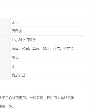
无毒
灭四害
12小时上门服务
家庭、公司、单位、餐厅、住宅、仓库等
甲级
无
资质齐全
决不了白蚁问题的。一般来说，蚁后的主巢非常难
清理干净。