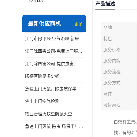
除甲醛
产品描述
最新供应商机
更多
品牌
江门市除甲醛 空气治理 新居除异味 除苯 装修后异味清除
特色
服务价格
江门除四害公司-免费上门服务-随叫随到
服务内容
江门除四害公司-提供虫害,病毒等全面消杀服务
服务流程
顺德区除臭多少钱
服务方式
急速上门灭鼠，除虫质保半年，白蚁、跳蚤、臭虫、蟑螂、德国小镰
证件
佛山上门空气检测
可售卖地
物业管理灭蚊虫防鼠灭虫
白蚁有主巢
急速上门灭鼠 除虫 质保半年 白蚁 跳蚤 臭虫 蟑螂 德国小镰
找，有的甚