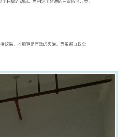
测出白蚁的动向。再制定出合适的白蚁防治方案，
包括蚁后，才能算是有效的灭治。等巢部白蚁全