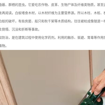
隐蔽、群栖的昆虫。它爱吃农作物、皮革、生物尸体及纤维类物质，甚至
法再阅读。白蚁嗜食木材，以木材纤维为主要营养源。所以木柱、木桩、
白蚁的破坏，有些房屋、船只和秋千架等木质结构，往往被蛀成像隧道一
生倒塌、沉没和折断等事故。
蚁防治，是在建筑过程中使用化学药剂。利用的触杀、驱避、胃毒等作用
植物。