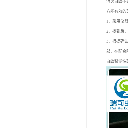
消灭白蚁不
方能有效的
1、采用仪
2、找到后
3、根据确
部，在配合
白蚁警觉性