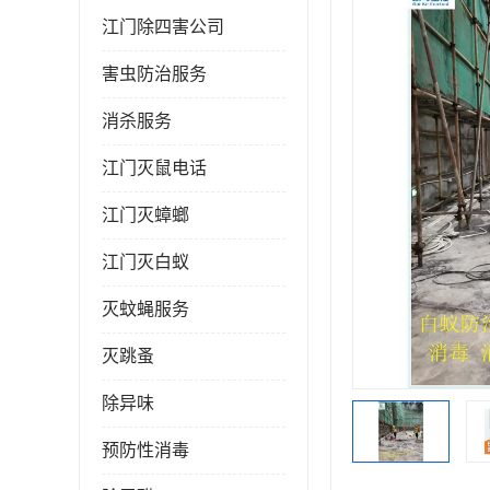
江门除四害公司
害虫防治服务
消杀服务
江门灭鼠电话
江门灭蟑螂
江门灭白蚁
灭蚊蝇服务
灭跳蚤
除异味
预防性消毒