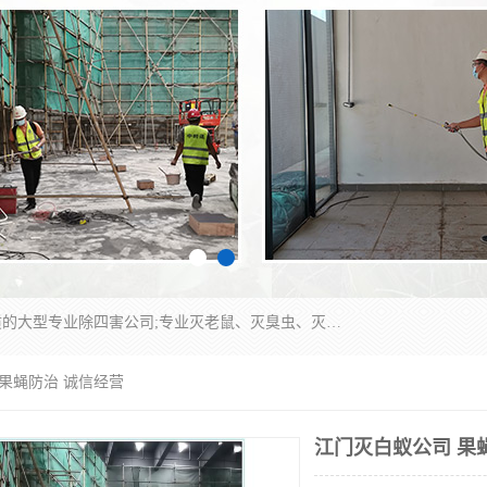
江门市瑞可环境科技有限公司是具有白蚁防治资质的大型专业除四害公司;专业灭老鼠、灭臭虫、灭蟑螂、灭跳蚤、灭蚊、灭蝇、灭白蚁、防蛇等各种害虫的防治。经过多年的努力，公司发展成为集PCO研究、生物制药、害虫防治于一体的专业杀虫灭鼠公司。
 果蝇防治 诚信经营
江门灭白蚁公司 果