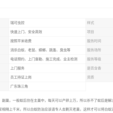
瑞可虫控
样式
快速上门、安全高效
项目
按照平米收费
服务时间
消杀白蚁、老鼠、蟑螂、跳蚤、臭虫等
服务场所
电话预约、上门查勘、施工完成、业主检测
服务等级
上门服务
是否含香
员工持证上岗
资质
广东珠三角
、副巢，一般蚁后住在主巢中，每天可以产卵上万，所以杀不了蚁后是解
至相隔上千米，所以白蚁防治应该请专人去剿灭老巢，这样才可以将白蚁