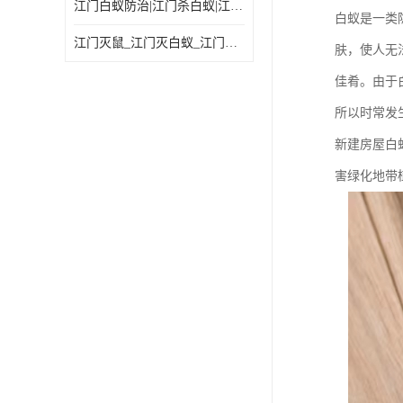
江门白蚁防治|江门杀白蚁|江门杀虫灭鼠|江门灭白蚁|
白蚁是一类
江门灭鼠_江门灭白蚁_江门灭蟑螂
肤，使人无
佳肴。由于
所以时常发
新建房屋白
害绿化地带