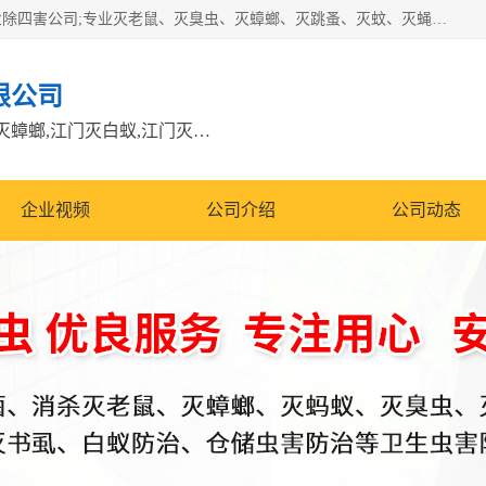
江门市瑞可环境科技有限公司是具有白蚁防治资质的大型专业除四害公司;专业灭老鼠、灭臭虫、灭蟑螂、灭跳蚤、灭蚊、灭蝇、灭白蚁、防蛇等各种害虫的防治。经过多年的努力，公司发展成为集PCO研究、生物制药、害虫防治于一体的专业杀虫灭鼠公司。
限公司
江门除四害公司,江门灭鼠电话,江门灭蟑螂,江门灭白蚁,江门灭鼠江门
企业视频
公司介绍
公司动态