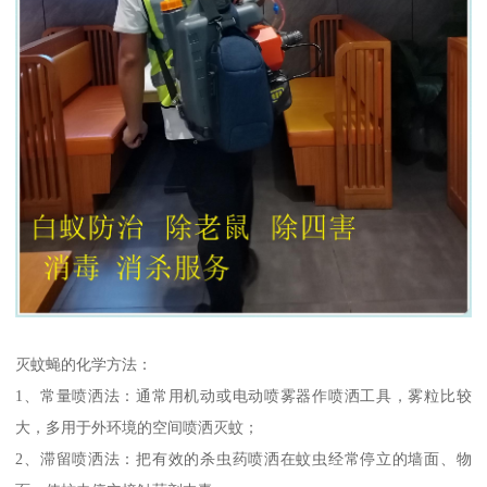
灭蚊蝇的化学方法：
1、常量喷洒法：通常用机动或电动喷雾器作喷洒工具，雾粒比较
大，多用于外环境的空间喷洒灭蚊；
2、滞留喷洒法：把有效的杀虫药喷洒在蚊虫经常停立的墙面、物