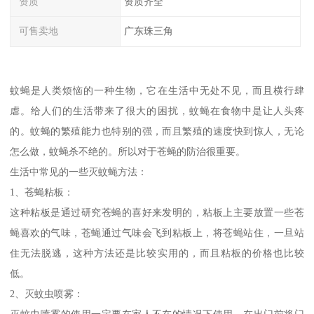
资质
资质齐全
可售卖地
广东珠三角
蚊蝇是人类烦恼的一种生物，它在生活中无处不见，而且横行肆
虐。给人们的生活带来了很大的困扰，蚊蝇在食物中是让人头疼
的。蚊蝇的繁殖能力也特别的强，而且繁殖的速度快到惊人，无论
怎么做，蚊蝇杀不绝的。所以对于苍蝇的防治很重要。
生活中常见的一些灭蚊蝇方法：
1、苍蝇粘板：
这种粘板是通过研究苍蝇的喜好来发明的，粘板上主要放置一些苍
蝇喜欢的气味，苍蝇通过气味会飞到粘板上，将苍蝇站住，一旦站
住无法脱逃，这种方法还是比较实用的，而且粘板的价格也比较
低。
2、灭蚊虫喷雾：
灭蚊虫喷雾的使用一定要在家人不在的情况下使用，在出门前将门