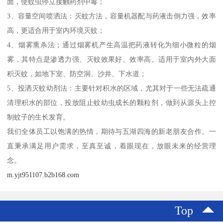
面，使蚊虫停立接触药剂中毒；
3、容量空间喷洒法：灭蚊方法，容量机器配与药液击倒力强，效率
高，更适合用于室内环境灭蚊；
4、烟雾熏杀法；通过烟雾机产生高温把药液转化为细小微粒的烟
雾，其特点是渗透力强、灭蚊效果好、效率高。适用于室内外大面
积灭蚊，如地下室、防空洞、沙井、下水道；
5、投洒灭蚊幼剂法：主要针对积水的区域，尤其对于一些无法疏通
清理积水的部位，投放阻止蚊幼虫成长的颗粒剂，做到从源头上控
制蚊子的生长发育。
我们全体员工以饱满的热情，期待与五湖四海的新老朋友合作。一
直秉承满足用户需求，至真至诚，着眼现在，放眼未来的经营理
念。
m.yjt951107.b2b168.com
Top