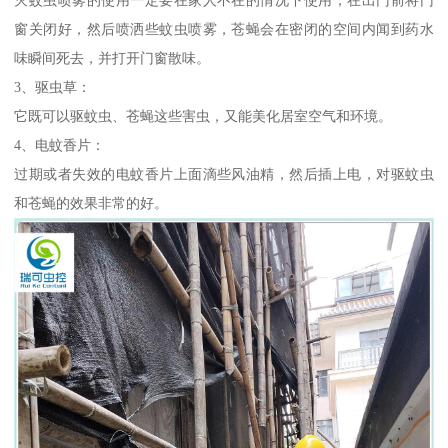
窗关闭好，然后喷洒些蚊虫喷雾，苍蝇会在密闭的空间内闻到药水
味瞬间死去，并打开门窗散味。
3、驱虫草：
它既可以驱蚊虫、苍蝇这些害虫，又能美化居室空气和环境。
4、电蚊香片：
过期或者失效的电蚊香片上面滴些风油精，然后插上电，对驱蚊虫
和苍蝇的效果非常的好。