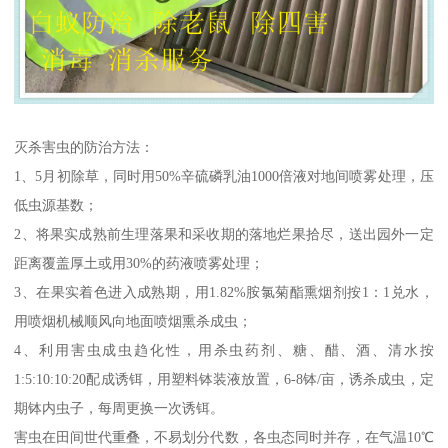
灭杀害虫的防治方法：
1、5月初除草，同时用50%辛硫磷乳油1000倍液对地间喷雾处理，压
低虫源基数；
2、将果实成熟前生理落果和采收期的落地烂果拾尽，送出园外一定
距离覆盖厚土或用30%的药液喷雾处理；
3、在果实着色进入成熟期，用1.82%胺氯菊酯熏烟剂按1：1兑水，
用喷烟机械顺风向地面喷烟熏杀成虫；
4、利用害虫成虫趋化性，用杀虫药剂、糖、醋、酒、清水按
1:5:10:10:20配成诱铒，用塑料钵装液放置，6-8钵/亩，诱杀成虫，定
期钵内虫子，每周更换一次诱铒。
害虫在田间世代重叠，不易划分代数，各虫态同时并存，在气温10℃