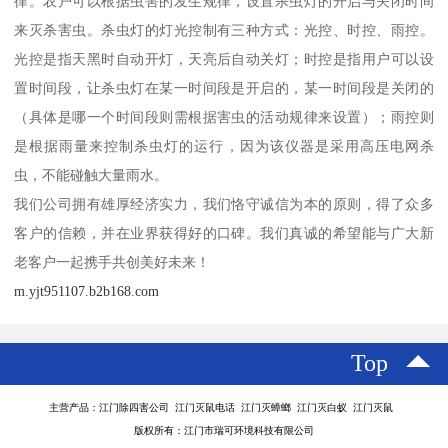
律。农户可以根据虫害的发生规律，设置杀虫灯的开启与关闭时间
来灭杀害虫。杀虫灯的灯光控制有三种方式：光控、时控、雨控。
光控是指天黑时自动开灯，天亮后自动关灯；时控是指用户可以设
置时间段，让杀虫灯在某一时间段是开启的，某一时间段是关闭的
（具体是哪一个时间段则需根据害虫的活动规律来设置）；雨控则
是根据雨量来控制杀虫灯的运行，因为该仪器是采用高压电网杀
虫，不能碰触大量雨水。
我们公司拥有雄厚经济实力，我们恪守诚信为本的原则，得了众多
客户的信赖，并在业界获得好的口碑。我们真诚的希望能与广大新
老客户一起携手共创美好未来！
m.yjt951107.b2b168.com
Top
主营产品：江门除四害公司 江门灭鼠电话 江门灭蟑螂 江门灭白蚁 江门灭鼠
版权所有：江门市瑞可环境科技有限公司