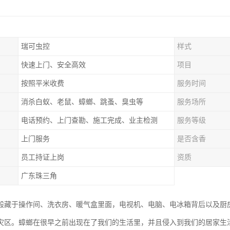
瑞可虫控
样式
快速上门、安全高效
项目
按照平米收费
服务时间
消杀白蚁、老鼠、蟑螂、跳蚤、臭虫等
服务场所
电话预约、上门查勘、施工完成、业主检测
服务等级
上门服务
是否含香
员工持证上岗
资质
广东珠三角
般藏于操作间、洗衣房、暖气盒里面，电视机、电脑、电冰箱背后以及厨
灾区。蟑螂在很早之前出现在了我们的生活里，并且侵入到我们的居家生