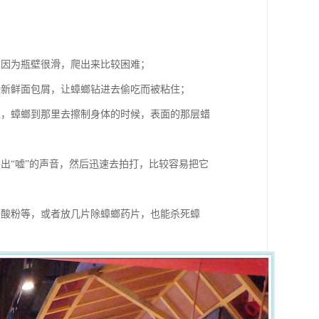
，因为瓶壁很滑，爬出来比较困难；
些新鲜面包屑，让蟑螂钻进去偷吃而被粘住；
土，蟑螂到那里去擦制身体的时候，表面的那层蜡
出“嘘”的声音，然后迅速去拍打，比较容易把它
硼酸粉等，或者放几片除蟑螂药片，也能杀死蟑