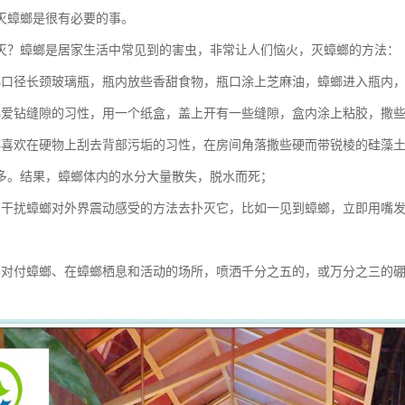
灭蟑螂是很有必要的事。
灭？蟑螂是居家生活中常见到的害虫，非常让人们恼火，灭蟑螂的方法：
小口径长颈玻璃瓶，瓶内放些香甜食物，瓶口涂上芝麻油，蟑螂进入瓶内
螂爱钻缝隙的习性，用一个纸盒，盖上开有一些缝隙，盒内涂上粘胶，撒
螂喜欢在硬物上刮去背部污垢的习性，在房间角落撒些硬而带锐棱的硅藻
多。结果，蟑螂体内的水分大量散失，脱水而死；
用干扰蟑螂对外界震动感受的方法去扑灭它，比如一见到蟑螂，立即用嘴发
学对付蟑螂、在蟑螂栖息和活动的场所，喷洒千分之五的，或万分之三的