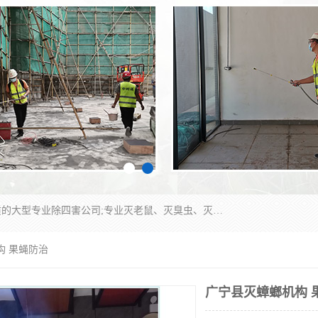
江门市瑞可环境科技有限公司是具有白蚁防治资质的大型专业除四害公司;专业灭老鼠、灭臭虫、灭蟑螂、灭跳蚤、灭蚊、灭蝇、灭白蚁、防蛇等各种害虫的防治。经过多年的努力，公司发展成为集PCO研究、生物制药、害虫防治于一体的专业杀虫灭鼠公司。
构 果蝇防治
广宁县灭蟑螂机构 