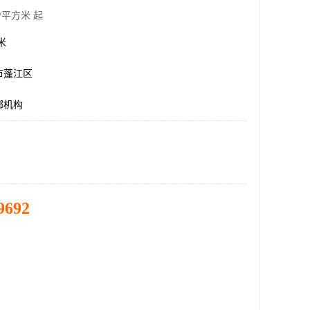
/平方米 起
方米
市蓬江区
螂机构
9692