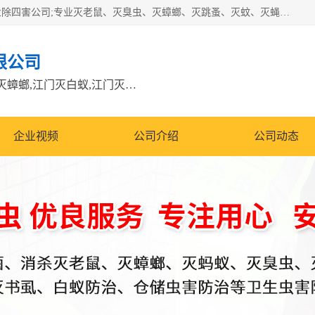
江门市瑞可环境科技有限公司是具有白蚁防治资质的大型专业除四害公司;专业灭老鼠、灭臭虫、灭蟑螂、灭跳蚤、灭蚊、灭蝇、灭白蚁、防蛇等各种害虫的防治。经过多年的努力，公司发展成为集PCO研究、生物制药、害虫防治于一体的专业杀虫灭鼠公司。
限公司
江门除四害公司,江门灭鼠电话,江门灭蟑螂,江门灭白蚁,江门灭鼠江门
企业视频
公司介绍
公司动态