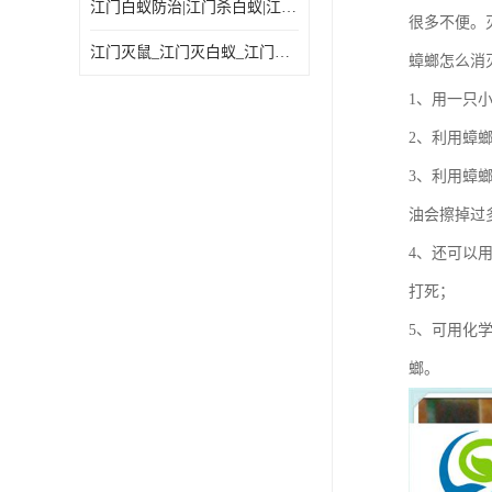
江门白蚁防治|江门杀白蚁|江门杀虫灭鼠|江门灭白蚁|
很多不便。
江门灭鼠_江门灭白蚁_江门灭蟑螂
蟑螂怎么消
1、用一只
2、利用蟑
3、利用蟑
油会擦掉过
4、还可以
打死；
5、可用化
螂。