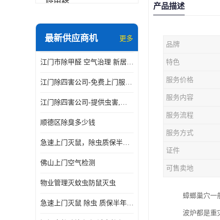
除甲醛
产品描述
最新供应商机
更多
品牌
江门市除甲醛 空气治理 新居除异味 除苯 装修后异味清除
特色
服务价格
江门除四害公司-免费上门服务-随叫随到
服务内容
江门除四害公司-提供虫害,病毒等全面消杀服务
服务流程
顺德区除臭多少钱
服务方式
急速上门灭鼠，除虫质保半年，白蚁、跳蚤、臭虫、蟑螂、德国小镰
证件
佛山上门空气检测
可售卖地
物业管理灭蚊虫防鼠灭虫
蟑螂巢穴一
急速上门灭鼠 除虫 质保半年 白蚁 跳蚤 臭虫 蟑螂 德国小镰
波炉都是重