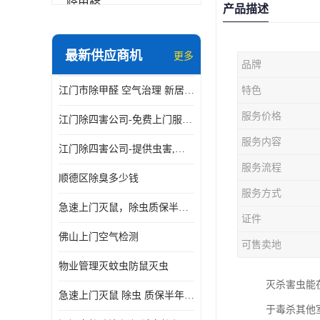
除甲醛
产品描述
最新供应商机
更多
品牌
江门市除甲醛 空气治理 新居除异味 除苯 装修后异味清除
特色
服务价格
江门除四害公司-免费上门服务-随叫随到
服务内容
江门除四害公司-提供虫害,病毒等全面消杀服务
服务流程
顺德区除臭多少钱
服务方式
急速上门灭鼠，除虫质保半年，白蚁、跳蚤、臭虫、蟑螂、德国小镰
证件
佛山上门空气检测
可售卖地
物业管理灭蚊虫防鼠灭虫
灭杀害虫能
急速上门灭鼠 除虫 质保半年 白蚁 跳蚤 臭虫 蟑螂 德国小镰
于毒杀其他