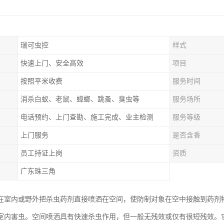
瑞可虫控
样式
快速上门、安全高效
项目
按照平米收费
服务时间
消杀白蚁、老鼠、蟑螂、跳蚤、臭虫等
服务场所
电话预约、上门查勘、施工完成、业主检测
服务等级
上门服务
是否含香
员工持证上岗
资质
广东珠三角
在室内或野外把杀虫药剂直接喷洒在空间，使防制对象在空中接触到药剂
室内害虫。空间喷洒具有快速杀虫作用，但一般无残效或仅有很短残效。