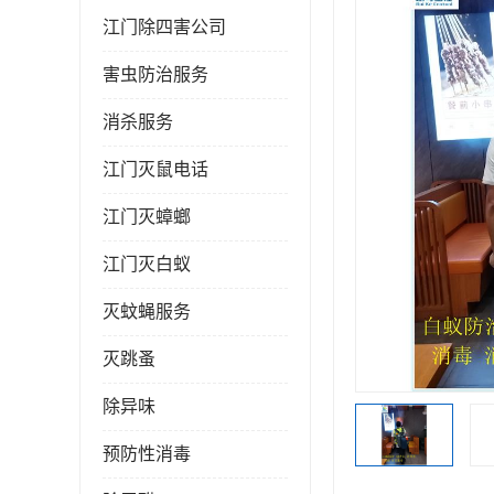
江门除四害公司
害虫防治服务
消杀服务
江门灭鼠电话
江门灭蟑螂
江门灭白蚁
灭蚊蝇服务
灭跳蚤
除异味
预防性消毒