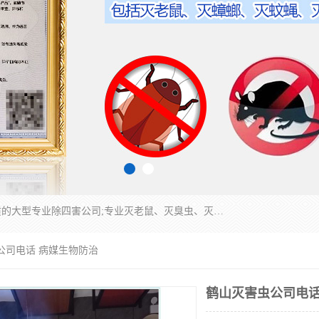
江门市瑞可环境科技有限公司是具有白蚁防治资质的大型专业除四害公司;专业灭老鼠、灭臭虫、灭蟑螂、灭跳蚤、灭蚊、灭蝇、灭白蚁、防蛇等各种害虫的防治。经过多年的努力，公司发展成为集PCO研究、生物制药、害虫防治于一体的专业杀虫灭鼠公司。
公司电话 病媒生物防治
鹤山灭害虫公司电话