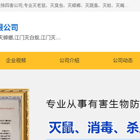
江门市瑞可环境科技有限公司是具有白蚁防治资质的大型专业除四害公司;专业灭老鼠、灭臭虫、灭蟑螂、灭跳蚤、灭蚊、灭蝇、灭白蚁、防蛇等各种害虫的防治。经过多年的努力，公司发展成为集PCO研究、生物制药、害虫防治于一体的专业杀虫灭鼠公司。
限公司
江门除四害公司,江门灭鼠电话,江门灭蟑螂,江门灭白蚁,江门灭鼠江门
企业视频
公司介绍
公司动态