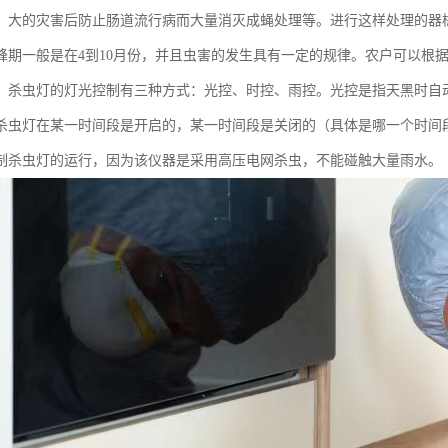
、大的灾害后防止肠道流行病而大量消灭成蝇处理等。进行这样处理的器
峰期一般是在4到10月份，并且虫害的发生具有一定的规律。农户可以根
。杀虫灯的灯光控制有三种方式：光控、时控、雨控。光控是指天黑时自
杀虫灯在某一时间段是开启的，某一时间段是关闭的（具体是哪一个时间
制杀虫灯的运行，因为该仪器是采用高压电网杀虫，不能碰触大量雨水。