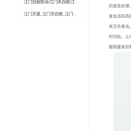
江门白蚁防治|江门杀白蚁|江门杀虫灭鼠|江门灭白蚁|
的紧急处理
江门灭鼠_江门灭白蚁_江门灭蟑螂
害虫活跃高
来灭杀害虫
时间段，让
据雨量来控