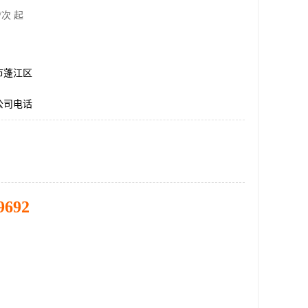
/次 起
市蓬江区
公司电话
9692