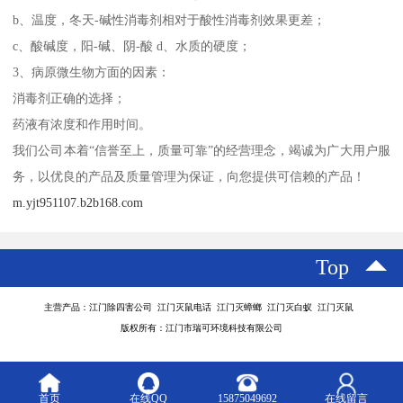
b、温度，冬天-碱性消毒剂相对于酸性消毒剂效果更差；
c、酸碱度，阳-碱、阴-酸 d、水质的硬度；
3、病原微生物方面的因素：
消毒剂正确的选择；
药液有浓度和作用时间。
我们公司本着“信誉至上，质量可靠”的经营理念，竭诚为广大用户服
务，以优良的产品及质量管理为保证，向您提供可信赖的产品！
m.yjt951107.b2b168.com
Top
主营产品：江门除四害公司 江门灭鼠电话 江门灭蟑螂 江门灭白蚁 江门灭鼠
版权所有：江门市瑞可环境科技有限公司
首页
在线QQ
15875049692
在线留言