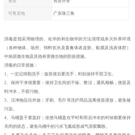
资质
资质齐全
可售卖地
广东珠三角
消毒是指采用物理的、化学的和生物学的方法清理或杀灭外界环境
（各种物体、场所、饲料饮水及畜禽体表皮肤、黏膜及浅表体腔）
中病原微生物及其他有害微生物的防疫措施。
消毒的日常措施：
1、一定记得勤洗手：饭前便后要洗手，时刻保持手部卫生。
2、保持干净很重要：保持卫生间的干燥、整洁，通风顺畅，便器及
时冲水，不留污物。
3、洁净物品往外放：牙刷、毛巾等洗护用品远离便器摆放，避免被
污染。
4、马桶盖子要盖好：坐便马桶盖在平时和用后冲水的时候都要保持
关闭的状态，避免马桶中的污水飞溅或形成气溶胶飘散。
5、各类飞虫杀光：杀灭卫生间里滋生的蝇类、蛾蚋等各类病媒生