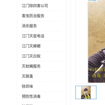
江门除四害公司
害虫防治服务
消杀服务
江门灭鼠电话
江门灭蟑螂
江门灭白蚁
灭蚊蝇服务
灭跳蚤
除异味
预防性消毒