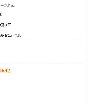
/平方米 起
方米
市蓬江区
灭蚂蚁公司电话
9692