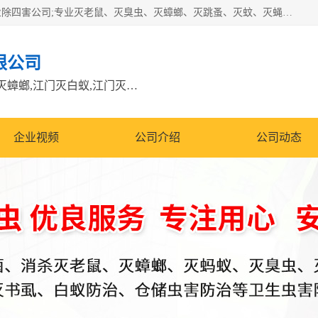
江门市瑞可环境科技有限公司是具有白蚁防治资质的大型专业除四害公司;专业灭老鼠、灭臭虫、灭蟑螂、灭跳蚤、灭蚊、灭蝇、灭白蚁、防蛇等各种害虫的防治。经过多年的努力，公司发展成为集PCO研究、生物制药、害虫防治于一体的专业杀虫灭鼠公司。
限公司
江门除四害公司,江门灭鼠电话,江门灭蟑螂,江门灭白蚁,江门灭鼠江门
企业视频
公司介绍
公司动态