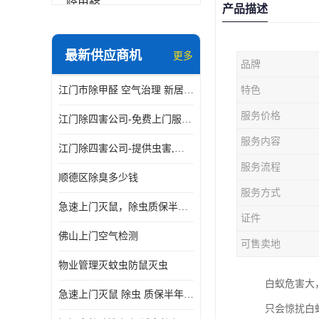
除甲醛
产品描述
最新供应商机
更多
品牌
江门市除甲醛 空气治理 新居除异味 除苯 装修后异味清除
特色
服务价格
江门除四害公司-免费上门服务-随叫随到
服务内容
江门除四害公司-提供虫害,病毒等全面消杀服务
服务流程
顺德区除臭多少钱
服务方式
急速上门灭鼠，除虫质保半年，白蚁、跳蚤、臭虫、蟑螂、德国小镰
证件
佛山上门空气检测
可售卖地
物业管理灭蚊虫防鼠灭虫
白蚁危害大
急速上门灭鼠 除虫 质保半年 白蚁 跳蚤 臭虫 蟑螂 德国小镰
只会惊扰白