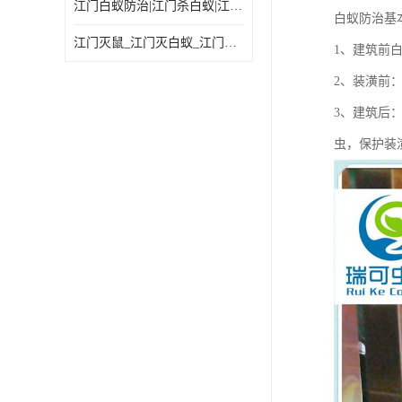
江门白蚁防治|江门杀白蚁|江门杀虫灭鼠|江门灭白蚁|
白蚁防治基
江门灭鼠_江门灭白蚁_江门灭蟑螂
1、建筑前
2、装潢前
3、建筑后
虫，保护装