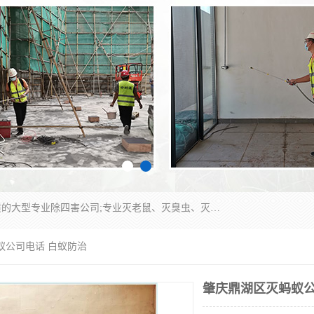
江门市瑞可环境科技有限公司是具有白蚁防治资质的大型专业除四害公司;专业灭老鼠、灭臭虫、灭蟑螂、灭跳蚤、灭蚊、灭蝇、灭白蚁、防蛇等各种害虫的防治。经过多年的努力，公司发展成为集PCO研究、生物制药、害虫防治于一体的专业杀虫灭鼠公司。
蚁公司电话 白蚁防治
肇庆鼎湖区灭蚂蚁公