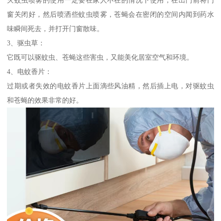
窗关闭好，然后喷洒些蚊虫喷雾，苍蝇会在密闭的空间内闻到药水
味瞬间死去，并打开门窗散味。
3、驱虫草：
它既可以驱蚊虫、苍蝇这些害虫，又能美化居室空气和环境。
4、电蚊香片：
过期或者失效的电蚊香片上面滴些风油精，然后插上电，对驱蚊虫
和苍蝇的效果非常的好。