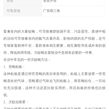
资质
资质齐全
可售卖地
广东珠三角
畜禽舍内的大量蚊蝇，可导致禽群烦躁不安，污染蛋壳。粪便中蛆
的活动可导致禽舍内的氨气含量升高，影响鸡群的生产性能，还可
导致家畜精神不安，畜群身体相互磨擦，相互撕咬等造成外表的损
伤，降低肉用等级。灭蚊蝇在畜牧业中是很有必要的一件事。
生活中常见的一些灭蚊蝇方法：
1、苍蝇粘板：
这种粘板是通过研究苍蝇的喜好来发明的，粘板上主要放置一些苍
蝇喜欢的气味，苍蝇通过气味会飞到粘板上，将苍蝇站住，一旦站
住无法脱逃，这种方法还是比较实用的，而且粘板的价格也比较
低。
2、灭蚊虫喷雾：
灭蚊虫喷雾的使用一定要在家人不在的情况下使用，在出门前将门