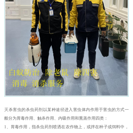
灭杀害虫的杀虫药剂以某种途径进入害虫体内作用于害虫的方式一
般分为胃毒作用、触杀作用、内吸作用和熏蒸作用四类：
1、胃毒作用，指杀虫药剂喷洒在农作物上，或拌在种子或饵料中，