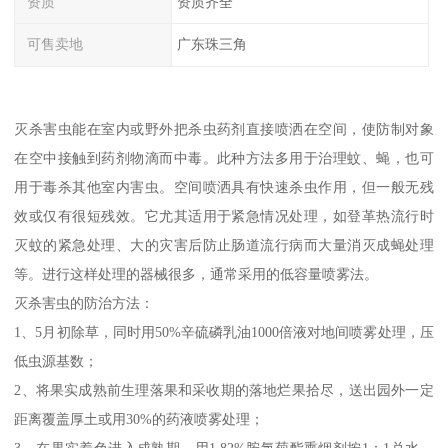
资质
资质齐全
可售卖地
广东珠三角
灭杀害虫能在室内或野外把杀虫药剂直接喷洒在空间，使防制对象
在空中接触到药剂物滴而中毒。此种方法多用于治理蚊、蝇，也可
用于毒杀其他室内害虫。空间喷洒具有快速杀虫作用，但一般无残
效或仅有很短残效。它尤其适用于紧急情况处理，如登革热流行时
灭蚊的紧急处理、大的灾害后防止肠道流行病而大量消灭成蝇处理
等。进行这样处理的器械很多，通常采用的低容量喷雾法。
灭杀害虫的防治方法：
1、5月初除草，同时用50%辛硫磷乳油1000倍液对地间喷雾处理，压
低虫源基数；
2、将果实成熟前生理落果和采收期的落地烂果拾尽，送出园外一定
距离覆盖厚土或用30%的药液喷雾处理；
3、在果实着色进入成熟期，用1.82%胺氯菊酯熏烟剂按1：1兑水，