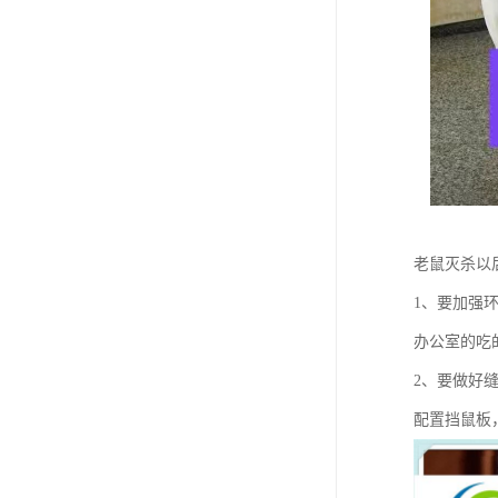
老鼠灭杀以
1、要加强
办公室的吃
2、要做好
配置挡鼠板