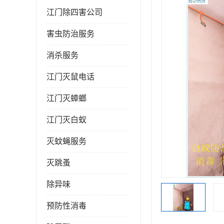
江门除四害公司
害虫防治服务
消杀服务
江门灭鼠电话
江门灭蟑螂
江门灭白蚁
灭蚊蝇服务
灭跳蚤
除异味
预防性消毒