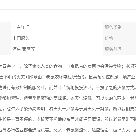
广东江门
服务类别
上门服务
价格
酒店 家庭等
服务时间
为四害之一，除了偷吃人类的食物，自身携带的病菌也会污染食物；老鼠
的原因不明的火灾可能是由于老鼠咬坏电线所致的。鼠类预防控制是一项产
物进行有效控制的服务业。而并非传统地投投洒洒，一投了之的灭鼠方式
季都能繁殖，但春季是繁殖的高峰期。冬天气温低，可以吃的东西少，老
期，也进入了繁殖高峰期，春天灭一只鼠等于夏天灭一窝鼠。所以我们要
生长是一直不停的，老鼠要不断地咬东西才能把牙磨短，所以老鼠平时不
业等各行各业都会造成危害。总之，老鼠繁殖快、适应性强、破坏力大，