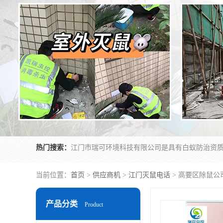
热门搜索：
当前位置：
首页
>
供应商机
>
江门灭鼠电话
> 高要区除鼠公
产品分类
Product