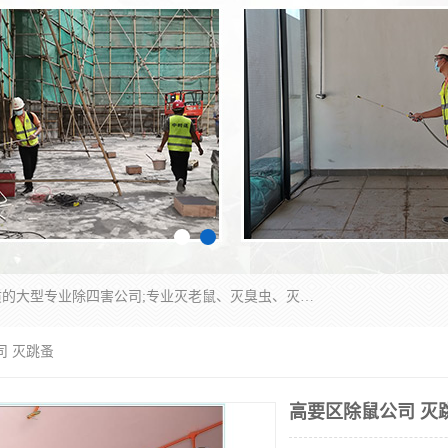
江门市瑞可环境科技有限公司是具有白蚁防治资质的大型专业除四害公司;专业灭老鼠、灭臭虫、灭蟑螂、灭跳蚤、灭蚊、灭蝇、灭白蚁、防蛇等各种害虫的防治。经过多年的努力，公司发展成为集PCO研究、生物制药、害虫防治于一体的专业杀虫灭鼠公司。
司 灭跳蚤
高要区除鼠公司 灭