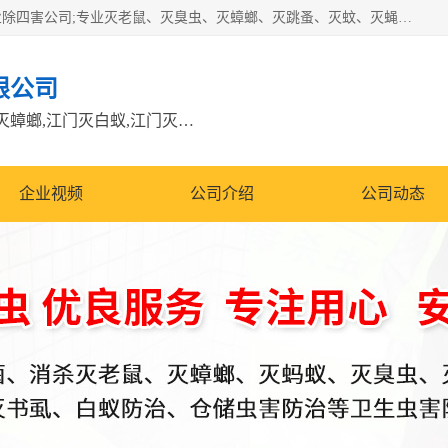
江门市瑞可环境科技有限公司是具有白蚁防治资质的大型专业除四害公司;专业灭老鼠、灭臭虫、灭蟑螂、灭跳蚤、灭蚊、灭蝇、灭白蚁、防蛇等各种害虫的防治。经过多年的努力，公司发展成为集PCO研究、生物制药、害虫防治于一体的专业杀虫灭鼠公司。
限公司
江门除四害公司,江门灭鼠电话,江门灭蟑螂,江门灭白蚁,江门灭鼠江门
企业视频
公司介绍
公司动态