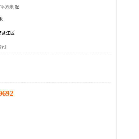
/平方米 起
方米
市蓬江区
公司
9692