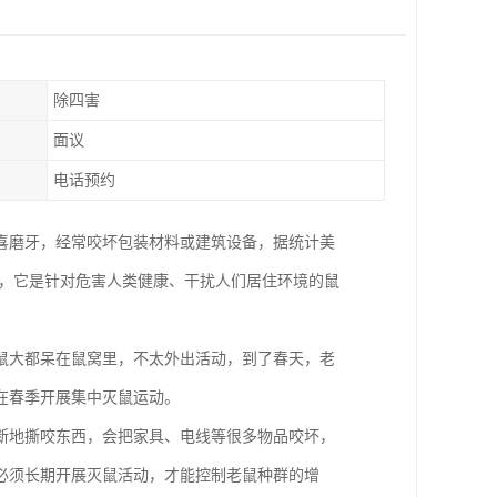
除四害
面议
电话预约
喜磨牙，经常咬坏包装材料或建筑设备，据统计美
业，它是针对危害人类健康、干扰人们居住环境的鼠
。
鼠大都呆在鼠窝里，不太外出活动，到了春天，老
在春季开展集中灭鼠运动。
断地撕咬东西，会把家具、电线等很多物品咬坏，
必须长期开展灭鼠活动，才能控制老鼠种群的增