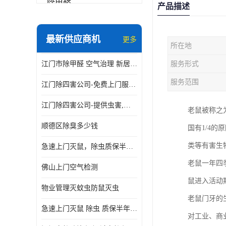
除甲醛
产品描述
最新供应商机
更多
所在地
江门市除甲醛 空气治理 新居除异味 除苯 装修后异味清除
服务形式
服务范围
江门除四害公司-免费上门服务-随叫随到
江门除四害公司-提供虫害,病毒等全面消杀服务
老鼠被称之
顺德区除臭多少钱
国有1/4
类等有害生
急速上门灭鼠，除虫质保半年，白蚁、跳蚤、臭虫、蟑螂、德国小镰
老鼠一年四
佛山上门空气检测
鼠进入活动
物业管理灭蚊虫防鼠灭虫
老鼠门牙的
急速上门灭鼠 除虫 质保半年 白蚁 跳蚤 臭虫 蟑螂 德国小镰
对工业、商