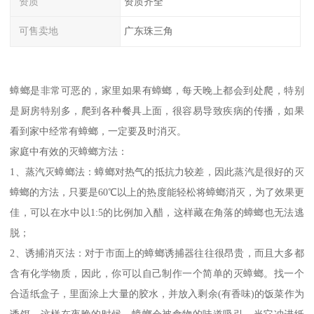
资质
资质齐全
可售卖地
广东珠三角
蟑螂是非常可恶的，家里如果有蟑螂，每天晚上都会到处爬，特别
是厨房特别多，爬到各种餐具上面，很容易导致疾病的传播，如果
看到家中经常有蟑螂，一定要及时消灭。
家庭中有效的灭蟑螂方法：
1、蒸汽灭蟑螂法：蟑螂对热气的抵抗力较差，因此蒸汽是很好的灭
蟑螂的方法，只要是60℃以上的热度能轻松将蟑螂消灭，为了效果更
佳，可以在水中以1:5的比例加入醋，这样藏在角落的蟑螂也无法逃
脱；
2、诱捕消灭法：对于市面上的蟑螂诱捕器往往很昂贵，而且大多都
含有化学物质，因此，你可以自己制作一个简单的灭蟑螂。找一个
合适纸盒子，里面涂上大量的胶水，并放入剩余(有香味)的饭菜作为
诱饵，这样在夜晚的时候，蟑螂会被食物的味道吸引，当它冲进纸