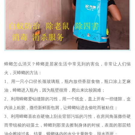
蟑螂怎么消灭？蟑螂是居家生活中常见到的害虫，非常让人们恼
火，灭蟑螂的方法：
1、用一只小口径长颈玻璃瓶，瓶内放些香甜食物，瓶口涂上芝麻
油，蟑螂进入瓶内，因为瓶壁很滑，爬出来比较困难；
2、利用蟑螂爱钻缝隙的习性，用一个纸盒，盖上开有一些缝隙，盒
内涂上粘胶，撒些新鲜面包屑，让蟑螂钻进去偷吃而被粘住；
3、利用蟑螂喜欢在硬物上刮去背部污垢的习性，在房间角落撒些硬
而带锐棱的硅藻土，蟑螂到那里去擦制身体的时候，表面的那层蜡
油会擦掉过多。结果，蟑螂体内的水分大量散失，脱水而死；