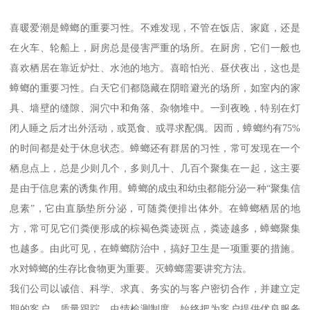
喜暖爱潮是蟑螂的重要习性。不难发现，不管在饭店、家庭，还是
在火车、轮船上，厨房总是侵害严重的场所。在厨房，它们一般也
喜欢栖居在靠近炉灶、水池的地方。喜暗怕光、昼伏夜出，这也是
蟑螂的重要习性。白天它们都隐藏在阴暗避光的场所，如室内的家
具、墙壁的缝隙、洞穴中和角落、杂物堆中。一到夜晚，特别在灯
闭人睡之后才出外活动，或觅食、或寻求配偶。因而，蟑螂约有75%
的时间都是处于休息状态。蟑螂还有群居的习性，常可发现在一个
栖息点上，总是少则几个，多则几十、几百个聚集在一起，这主要
是由于信息素的诱集作用。蟑螂的成虫和幼虫都能分泌一种“聚集信
息素”，它由直肠垫所分泌，可随粪便排出体外。在蟑螂栖居的地
方，常可见它们粪便形成的棕褐色粪迹斑点，粪迹越多，蟑螂聚集
也越多。由此可见，在蟑螂防治中，搞好卫生是一项重要的措施。
水对蟑螂的生存比食物更为重要。灭蟑螂需要讲究方法。
我们公司以诚信、科学、求真、务实的与客户密切合作，并建立定
期的客户、质量跟踪、虫情检测制度。始终把为客户提供优良服务