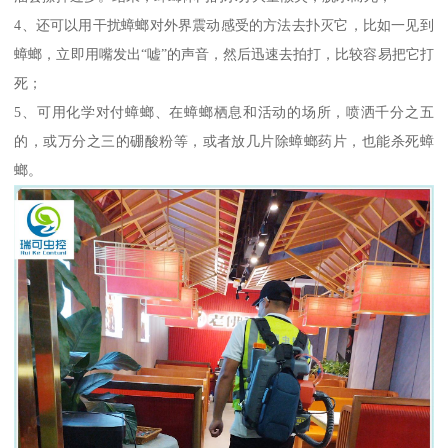
4、还可以用干扰蟑螂对外界震动感受的方法去扑灭它，比如一见到
蟑螂，立即用嘴发出“嘘”的声音，然后迅速去拍打，比较容易把它打
死；
5、可用化学对付蟑螂、在蟑螂栖息和活动的场所，喷洒千分之五
的，或万分之三的硼酸粉等，或者放几片除蟑螂药片，也能杀死蟑
螂。