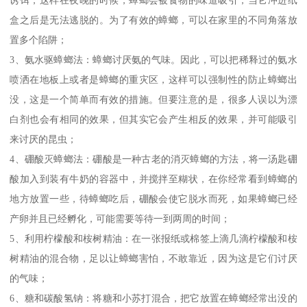
盒之后是无法逃脱的。为了有效的蟑螂，可以在家里的不同角落放
置多个陷阱；
3、氨水驱蟑螂法：蟑螂讨厌氨的气味。因此，可以把稀释过的氨水
喷洒在地板上或者是蟑螂的重灾区，这样可以强制性的防止蟑螂出
没，这是一个简单而有效的措施。但要注意的是，很多人误以为漂
白剂也会有相同的效果，但其实它会产生相反的效果，并可能吸引
来讨厌的昆虫；
4、硼酸灭蟑螂法：硼酸是一种古老的消灭蟑螂的方法，将一汤匙硼
酸加入到装有牛奶的容器中，并搅拌至糊状，在你经常看到蟑螂的
地方放置一些，待蟑螂吃后，硼酸会使它脱水而死，如果蟑螂已经
产卵并且已经孵化，可能需要等待一到两周的时间；
5、利用柠檬酸和桉树精油：在一张报纸或棉签上滴几滴柠檬酸和桉
树精油的混合物，足以让蟑螂害怕，不敢靠近，因为这是它们讨厌
的气味；
6、糖和碳酸氢钠：将糖和小苏打混合，把它放置在蟑螂经常出没的