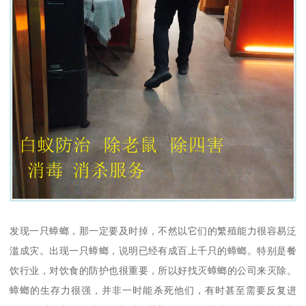
发现一只蟑螂，那一定要及时掉，不然以它们的繁殖能力很容易泛
滥成灾。出现一只蟑螂，说明已经有成百上千只的蟑螂。特别是餐
饮行业，对饮食的防护也很重要，所以好找灭蟑螂的公司来灭除。
蟑螂的生存力很强，并非一时能杀死他们，有时甚至需要反复进