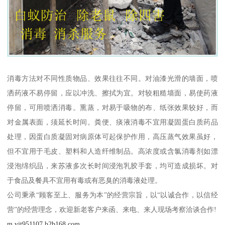
消毒方法对不同性质物品、效果往往不同。对油漆光滑的墙面，喷
洒药液不易停留，应以冲洗、擦拭为宜。对较粗糙墙面，易使药液
停留，可用喷洒消毒。熏蒸，对易于吸物的布、纸张效果较好，而
对金属表面，须延长时间。粪便、痰液消毒不宜用凝固蛋白质药品
处理，因蛋白质凝固对病原体可起保护作用，高压蒸气效果虽好，
但不宜用于毛皮、塑料和人造纤维制品。高浓度或含氯消毒剂如漂
浸泡绵织品，来苏液多次长时间浸泡乳胶手套，均可造成损坏。对
于食品及餐具不宜用有毒或有恶臭的消毒液处理。
公司秉承“顾客至上、服务为本”的经营宗旨，以“以诚合作，以信经
营”的经营理念，欢迎新老客户来函、来电、来人现场考察洽谈合作!
m.yjt951107.b2b168.com