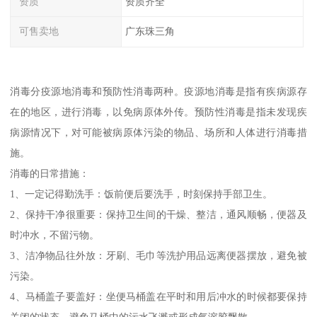
资质
资质齐全
可售卖地
广东珠三角
消毒分疫源地消毒和预防性消毒两种。疫源地消毒是指有疾病源存
在的地区，进行消毒，以免病原体外传。预防性消毒是指未发现疾
病源情况下，对可能被病原体污染的物品、场所和人体进行消毒措
施。
消毒的日常措施：
1、一定记得勤洗手：饭前便后要洗手，时刻保持手部卫生。
2、保持干净很重要：保持卫生间的干燥、整洁，通风顺畅，便器及
时冲水，不留污物。
3、洁净物品往外放：牙刷、毛巾等洗护用品远离便器摆放，避免被
污染。
4、马桶盖子要盖好：坐便马桶盖在平时和用后冲水的时候都要保持
关闭的状态，避免马桶中的污水飞溅或形成气溶胶飘散。