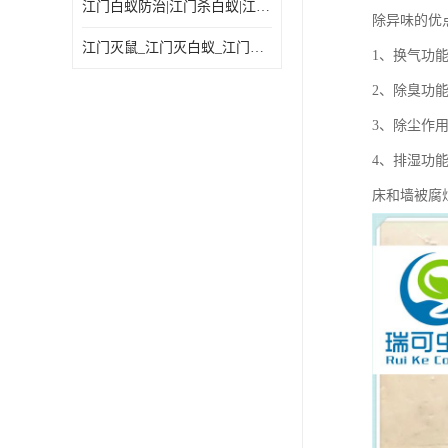
江门白蚁防治|江门杀白蚁|江门杀虫灭鼠|江门灭白蚁|
除异味的优
江门灭鼠_江门灭白蚁_江门灭蟑螂
1、换气功
2、除臭功
3、除尘作
4、排湿功
床和墙被腐