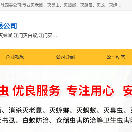
江门市瑞可环境科技有限公司是具有白蚁防治资质的大型专业除四害公司;专业灭老鼠、灭臭虫、灭蟑螂、灭跳蚤、灭蚊、灭蝇、灭白蚁、防蛇等各种害虫的防治。经过多年的努力，公司发展成为集PCO研究、生物制药、害虫防治于一体的专业杀虫灭鼠公司。
限公司
江门除四害公司,江门灭鼠电话,江门灭蟑螂,江门灭白蚁,江门灭鼠江门
企业视频
公司介绍
公司动态