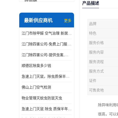
除甲醛
产品描述
最新供应商机
更多
品牌
江门市除甲醛 空气治理 新居除异味 除苯 装修后异味清除
特色
服务价格
江门除四害公司-免费上门服务-随叫随到
服务内容
江门除四害公司-提供虫害,病毒等全面消杀服务
服务流程
顺德区除臭多少钱
服务方式
急速上门灭鼠，除虫质保半年，白蚁、跳蚤、臭虫、蟑螂、德国小镰
证件
佛山上门空气检测
可售卖地
物业管理灭蚊虫防鼠灭虫
除异味利用
急速上门灭鼠 除虫 质保半年 白蚁 跳蚤 臭虫 蟑螂 德国小镰
很高，可以