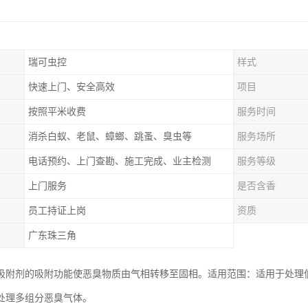
瑞可虫控
样式
快速上门、安全高效
项目
按照平米收费
服务时间
消杀白蚁、老鼠、蟑螂、跳蚤、臭虫等
服务场所
电话预约、上门查勘、施工完成、业主检测
服务等级
上门服务
是否含香
员工持证上岗
资质
广东珠三角
吸附剂的吸附功能使恶臭物质由气相转移至固相。适用范围：适用于处理
处理多组分恶臭气体。