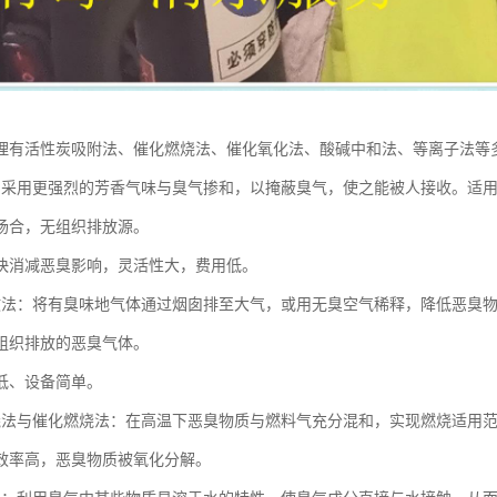
理有活性炭吸附法、催化燃烧法、催化氧化法、酸碱中和法、等离子法等
：采用更强烈的芳香气味与臭气掺和，以掩蔽臭气，使之能被人接收。适
场合，无组织排放源。
快消减恶臭影响，灵活性大，费用低。
散法：将有臭味地气体通过烟囱排至大气，或用无臭空气稀释，降低恶臭
组织排放的恶臭气体。
低、设备简单。
烧法与催化燃烧法：在高温下恶臭物质与燃料气充分混和，实现燃烧适用
效率高，恶臭物质被氧化分解。