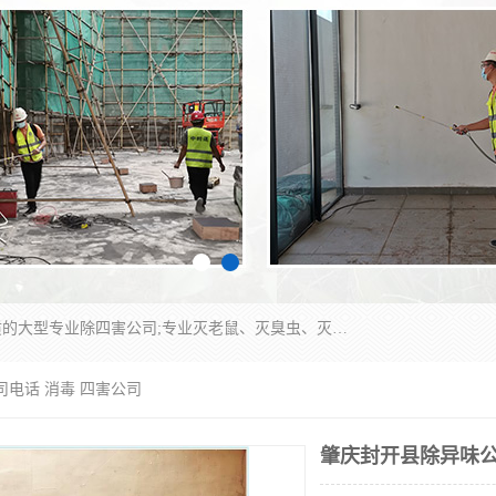
江门市瑞可环境科技有限公司是具有白蚁防治资质的大型专业除四害公司;专业灭老鼠、灭臭虫、灭蟑螂、灭跳蚤、灭蚊、灭蝇、灭白蚁、防蛇等各种害虫的防治。经过多年的努力，公司发展成为集PCO研究、生物制药、害虫防治于一体的专业杀虫灭鼠公司。
司电话 消毒 四害公司
肇庆封开县除异味公