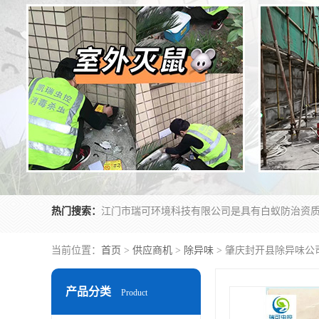
热门搜索：
当前位置：
首页
>
供应商机
>
除异味
> 肇庆封开县除异味公
产品分类
Product