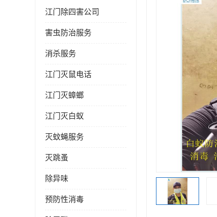
江门除四害公司
害虫防治服务
消杀服务
江门灭鼠电话
江门灭蟑螂
江门灭白蚁
灭蚊蝇服务
灭跳蚤
除异味
预防性消毒