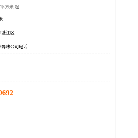
/平方米 起
方米
市蓬江区
除异味公司电话
9692