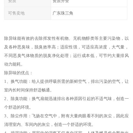
资质
资质齐全
可售卖地
广东珠三角
除异味能有效的去除挥发性有机物、无机物醇类等主要污染物，以
及各种恶臭味，脱臭效率高；适应性强，可适应高浓度，大气量，
不同恶臭气体物质的脱臭净化处理；运行成本低，可节约大量排风
动力能耗。
除异味的优点：
1、换气功能：给人提供呼吸所需的新鲜空气，排出污染的空气，让
室内长时间保持舒适畅通。
2、除臭功能：换气扇能迅速排出各种原因引起的不适气味，创造一
个舒适的环境。
3、除尘作用：飞扬在空气中，附有大量肉眼看不到的灰尘，因此应
清理室内、车间内的灰尘，创造一个舒适的环境。
4、排湿功能：居室内的湿气不仅来自浴室，人体及燃具也会释放出