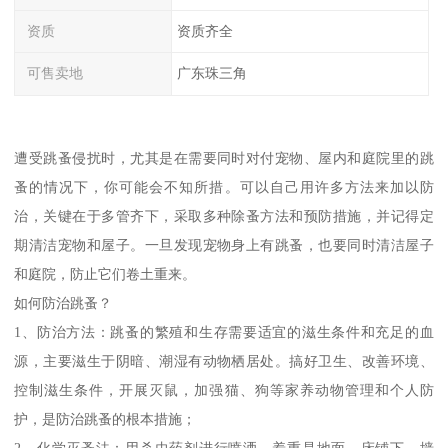
资质
资质齐全
可售卖地
广东珠三角
遭受跳蚤侵扰时，尤其是在需要同时对付宠物、屋内和庭院里的跳
蚤的情况下，你可能会不知所措。可以自己用许多方法来加以防
治，关键在于多管齐下，采取多种除蚤方法和预防措施，并记得定
期清洁宠物和屋子。一旦发现宠物身上有跳蚤，也要同时清洁屋子
和庭院，防止它们卷土重来。
如何防治跳蚤？
1、防治方法：跳蚤的繁殖和生存需要适宜的滋生条件和充足的血
源，主要滋生于阴暗、潮湿有动物栖居处。搞好卫生、改善环境、
控制滋生条件，开展灭鼠，加强猫、狗等家养动物管理和个人防
护，是防治跳蚤的根本措施；
2、化学灭蚤法：用杀虫药剂进行喷洒，着重是地面、床铺下、墙