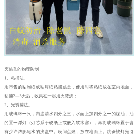
灭跳蚤的物理防制：
1、粘捕法。
用市售的粘蝇纸或粘蟑纸粘捕跳蚤，使用时将粘纸放在室内地面，
粘捕2—3天后，收集在一起用火焚烧；
2、光诱捕法。
用玻璃杯一只，内盛清水四分之三，水面上加四分之一的煤油，油
的置一浮灯（灯芯系于硬纸上或嵌入软木塞），再将玻璃杯置于含
有少许浓肥皂水的浅盘中。晚间点燃，放在地面上。跳蚤被灯光引