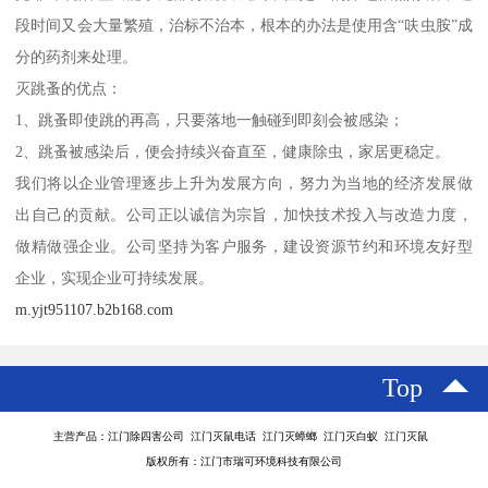
段时间又会大量繁殖，治标不治本，根本的办法是使用含“呋虫胺”成
分的药剂来处理。
灭跳蚤的优点：
1、跳蚤即使跳的再高，只要落地一触碰到即刻会被感染；
2、跳蚤被感染后，便会持续兴奋直至，健康除虫，家居更稳定。
我们将以企业管理逐步上升为发展方向，努力为当地的经济发展做
出自己的贡献。公司正以诚信为宗旨，加快技术投入与改造力度，
做精做强企业。公司坚持为客户服务，建设资源节约和环境友好型
企业，实现企业可持续发展。
m.yjt951107.b2b168.com
Top
主营产品：江门除四害公司 江门灭鼠电话 江门灭蟑螂 江门灭白蚁 江门灭鼠
版权所有：江门市瑞可环境科技有限公司